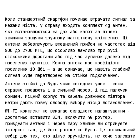
Коли стандартний смартфон починає втрачати сигнал за
межами міста, у справу входить комплект 4g антен,
які встановлюються на дах або капот за лічені
хвилини завдяки зручному магнітному кріпленню. Ці
антени забезпечують впевнений прийом на частотах від
800 до 2700 МГц, що особливо важливо при русі
сільськими дорогами або під час зупинок далеко від
населених пунктів. Кожна антена має коефіцієнт
посилення 10 Дбі — а це означає, що навіть слабкий
сигнал буде перетворено на стійке підключення.
Антени стійкі до будь-яких погодних умов - вони
справно працюють і в сильний мороз, і під палючим
сонцем. Міцний корпус та кабель довжиною півтора
метри дають повну свободу вибору місця встановлення.
WI-FI комплект не вимагає складного налаштування -
достатньо вставити SIM, включити 4G роутер,
приєднати антени і через пару хвилин ви отримуєте
інтернет там, де його раніше не було. Це оптимальний
вибір для тих, хто цінує зручність, не хоче залежати