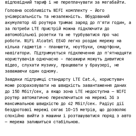
відповідний тариф і не переплачувати за мегабайти.
Головна особливість WIFI комплекту – його
універсальність та незалежність. Вбудований
акумулятор 4G роутера тримає заряд до п'яти годин, а
за потреби LTE пристрій можна підключити до
автомобільної розетки та не турбуватися про час
роботи. WiFi Alcatel EE40 легко роздає мережу на
кілька гаджетів – планшети, ноутбуки, смартфони,
навігатори. Підтримується підключення до п'ятнадцяти
користувачів одночасно – пасажири можуть дивитися
відео, слухати музику, працювати у браузері, не
заважаючи один одному.
Завдяки підтримці стандарту LTE Cat.4, користувач
може розраховувати на швидкість завантаження даних
до 150 Мбіт/сек, а якщо зона LTE недоступна — WIFI
роутер автоматично переключиться на мережі 3G з
максимальною швидкістю до 42 Мбіт/сек. Радіус дії
бездротової мережі сягає 10–15 метрів, що дозволяє
спокійно вийти з машини і розташуватися поряд з авто
— мережа залишиться стабільною.