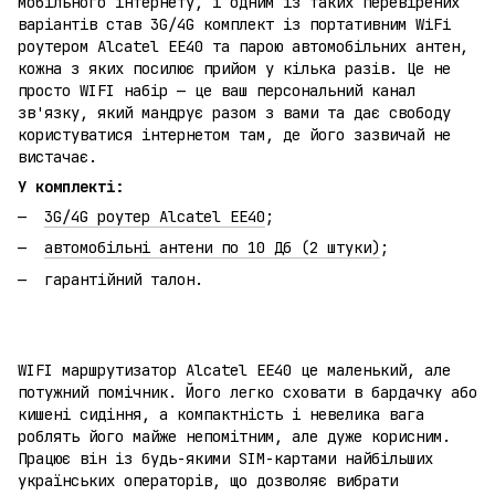
мобільного інтернету, і одним із таких перевірених
варіантів став 3G/4G комплект із портативним WiFi
роутером Alcatel EE40 та парою автомобільних антен,
кожна з яких посилює прийом у кілька разів. Це не
просто WIFI набір — це ваш персональний канал
зв'язку, який мандрує разом з вами та дає свободу
користуватися інтернетом там, де його зазвичай не
вистачає.
У комплекті:
3G/4G роутер Alcatel EE40
;
автомобільні антени по 10 Дб (2 штуки)
;
гарантійний талон.
WIFI маршрутизатор Alcatel EE40 це маленький, але
потужний помічник. Його легко сховати в бардачку або
кишені сидіння, а компактність і невелика вага
роблять його майже непомітним, але дуже корисним.
Працює він із будь-якими SIM-картами найбільших
українських операторів, що дозволяє вибрати