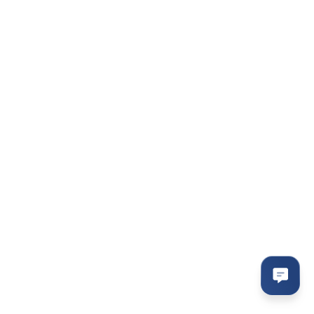
Контактна інформація
095-094-87-00
Viber
063-418-04-83
Telegram
modemkiev4g@gmail.com
Передзвонити вам?
м.Київ вул. Велика
Васильківська 143/2
Мапа проїзду