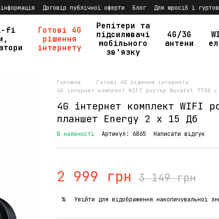
 інформація
Договір публічної оферти
Блог
Для юросіб і гуртов
Репітери та
i-fi
Готові 4G
підсилювачі
4G/3G
W
и,
рішення
мобільного
антени
ел
атори
інтернету
зв'язку
Головна
Готові 4G рішення інтернету
4G інтернет комплект WIFI роутер Novatel 7730 c
4G інтернет комплект WIFI р
планшет Energy 2 x 15 Дб
В наявності
Артикул: 6865
Написати відгук
2 999 грн
3 149 грн
Увійти
для відображення накопичувальної зн
%