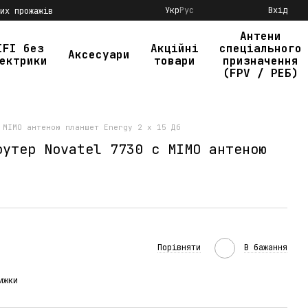
Укр
Рус
Вхід
их прожажів
Антени
IFI без
Акційні
спеціального
Аксесуари
ектрики
товари
призначення
(FPV / РЕБ)
 MIMO антеною планшет Energy 2 x 15 Дб
оутер Novatel 7730 c MIMO антеною
Порівняти
В бажання
ижки