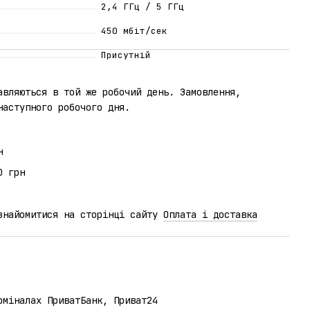
2,4 ГГц / 5 ГГц
450 мбіт/сек
Присутній
авляються в той же робочий день. Замовлення,
наступного робочого дня.
н
0 грн
ознайомитися на сторінці сайту
Оплата і доставка
рміналах ПриватБанк, Приват24