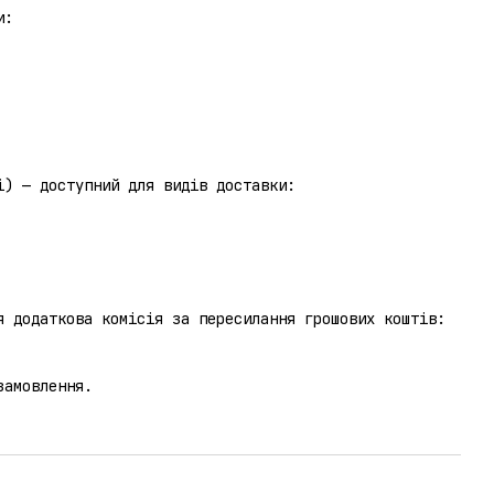
и:
отриманні) — доступний для видів доставки:
я додаткова комісія за пересилання грошових коштів:
замовлення.