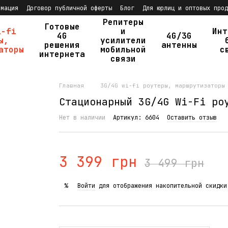
рмация
Договор публичной оферты
Блог
Для юрлиц и оптовых прод
Репитеры
Готовые
i-fi
и
Инт
4G
4G/3G
ы,
усилители
решения
антенны
аторы
мобильной
с
интернета
связи
Главная
3G/4G wi-fi роутеры, маршрутизаторы
Стационарный 3G/4G Wi-Fi ро
Нет в наличии
Артикул: 6604
Оставить отзыв
3 399 грн
3 499 грн
Войти
для отображения накопительной скидки
%