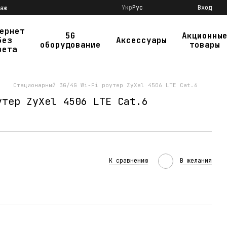
Укр
Рус
Вход
аж
ернет
5G
Акционны
без
Аксессуары
оборудование
товары
вета
Стационарный 3G/4G Wi-Fi роутер ZyXel 4506 LTE Cat.6
утер ZyXel 4506 LTE Cat.6
К сравнению
В желания