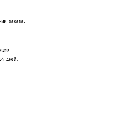
нии заказа.
яцев
14 дней.