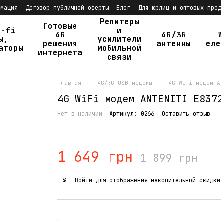
рмация
Договор публичной оферты
Блог
Для юрлиц и оптовых прод
Репитеры
Готовые
i-fi
и
4G
4G/3G
ы,
усилители
решения
антенны
еле
аторы
мобильной
интернета
связи
Главная
4G/3G USB модемы
4G WiFi модем A
4G WiFi модем ANTENITI E837
Нет в наличии
Артикул: 0266
Оставить отзыв
1 649 грн
1 899 грн
Войти
для отображения накопительной скидки
%