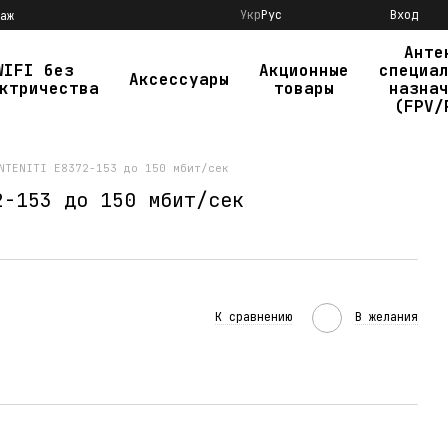
Укр
Рус
Вход
аж
Анте
WIFI без
Акционные
специа
Аксессуары
ктричества
товары
назна
(FPV/
NTENITI E8372-153 до 150 мбит/сек
2-153 до 150 мбит/сек
К сравнению
В желания