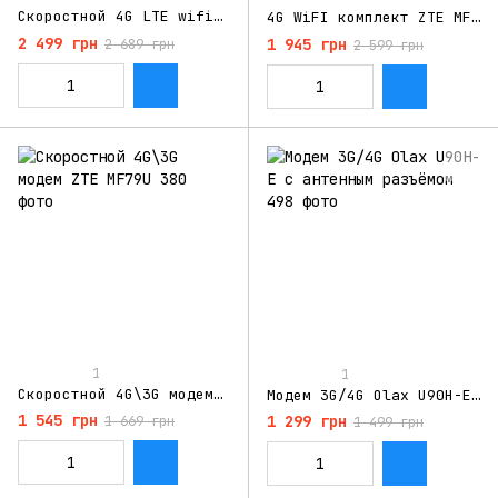
Скоростной 4G LTE wifi модем bolt hiLink E8372
4G WiFI комплект ZTE MF79U + 2 терминальные антенны 4G LTE по 3 Дб
2 499 грн
1 945 грн
2 689 грн
2 599 грн
1
1
Скоростной 4G\3G модем ZTE MF79U
Модем 3G/4G Olax U90H-E с антенным разъёмом
1 545 грн
1 299 грн
1 669 грн
1 499 грн