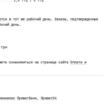
2,4 ГГц / 5 ГГц
ются в тот же рабочий день. Заказы, подтвержденные
бочий день.
 грн
жете ознакомиться на странице сайта
Оплата и
рминалах ПриватБанк, Приват24