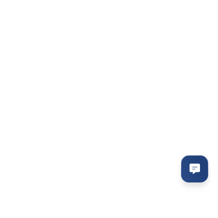
095-094-87-00
Viber
063-418-04-83
Telegram
modemkiev4g@gmail.com
Перезвонить вам?
г. Киев ул. Большая
Васильковская 143/2
Карта проезда