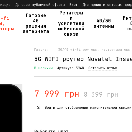
рмация
Договор публичной оферты
Блог
Для юрлиц и оптовых прод
Репитеры
Готовые
i-fi
и
Инт
4G
4G/3G
ы,
усилители
решения
антенны
аторы
мобильной
с
интернета
связи
Главная
3G/4G wi-fi роутеры, маршрутизаторы
5G WIFI роутер Novatel Inse
В наличии
Артикул: 5948
Оставить отзыв
7 999 грн
8 399 грн
Войти
для отображения накопительной скидки
%
Выберите цвет