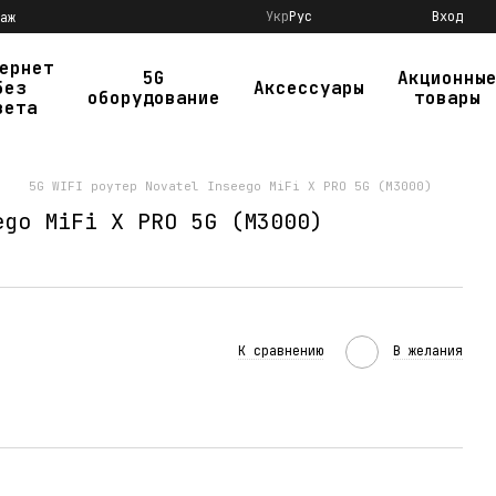
Укр
Рус
Вход
аж
ернет
5G
Акционны
без
Аксессуары
оборудование
товары
вета
5G WIFI роутер Novatel Inseego MiFi X PRO 5G (M3000)
ego MiFi X PRO 5G (M3000)
К сравнению
В желания