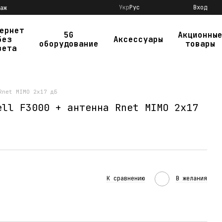
Укр
Рус
Вход
аж
ернет
5G
Акционны
без
Аксессуары
оборудование
товары
вета
Rnet MIMO 2x17 дБ
ell F3000 + антенна Rnet MIMO 2x17
К сравнению
В желания