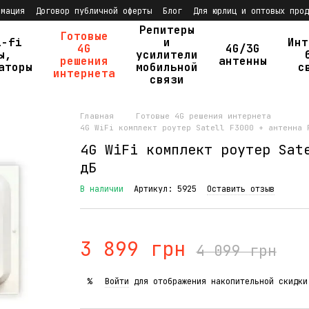
рмация
Договор публичной оферты
Блог
Для юрлиц и оптовых прод
Репитеры
Готовые
i-fi
и
Инт
4G
4G/3G
ы,
усилители
решения
антенны
аторы
мобильной
с
интернета
связи
Главная
Готовые 4G решения интернета
4G WiFi комплект роутер Satell F3000 + антенна 
4G WiFi комплект роутер Sat
дБ
В наличии
Артикул: 5925
Оставить отзыв
3 899 грн
4 099 грн
Войти
для отображения накопительной скидки
%