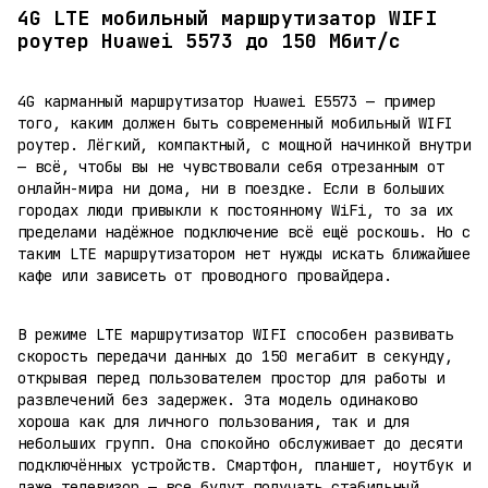
4G LTE мобильный маршрутизатор WIFI
роутер Huawei 5573 до 150 Мбит/с
4G карманный маршрутизатор Huawei E5573 — пример
того, каким должен быть современный мобильный WIFI
роутер. Лёгкий, компактный, с мощной начинкой внутри
— всё, чтобы вы не чувствовали себя отрезанным от
онлайн-мира ни дома, ни в поездке. Если в больших
городах люди привыкли к постоянному WiFi, то за их
пределами надёжное подключение всё ещё роскошь. Но с
таким LTE маршрутизатором нет нужды искать ближайшее
кафе или зависеть от проводного провайдера.
В режиме LTE маршрутизатор WIFI способен развивать
скорость передачи данных до 150 мегабит в секунду,
открывая перед пользователем простор для работы и
развлечений без задержек. Эта модель одинаково
хороша как для личного пользования, так и для
небольших групп. Она спокойно обслуживает до десяти
подключённых устройств. Смартфон, планшет, ноутбук и
даже телевизор — все будут получать стабильный