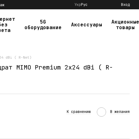
Укр
Рус
Вход
аж
ернет
5G
Акционны
без
Аксессуары
оборудование
товары
вета
24 dBi ( R-Net)
драт MIMO Premium 2x24 dBi ( R-
К сравнению
В желания