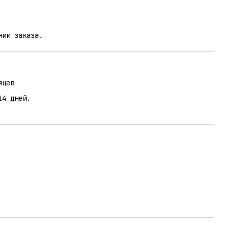
нии заказа.
яцев
14 дней.