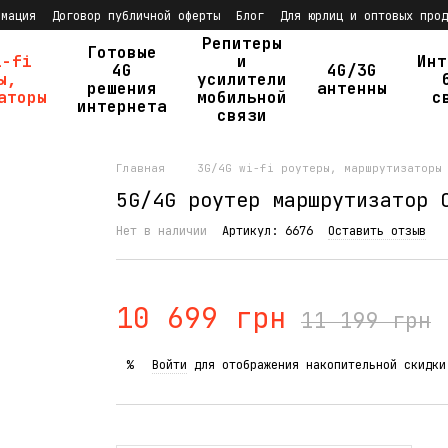
рмация
Договор публичной оферты
Блог
Для юрлиц и оптовых прод
Репитеры
Готовые
i-fi
и
Инт
4G
4G/3G
ы,
усилители
решения
антенны
аторы
мобильной
с
интернета
связи
Главная
3G/4G wi-fi роутеры, маршрутизаторы
5G/4G роутер маршрутизатор 
Нет в наличии
Артикул: 6676
Оставить отзыв
10 699 грн
11 199 грн
Войти
для отображения накопительной скидки
%