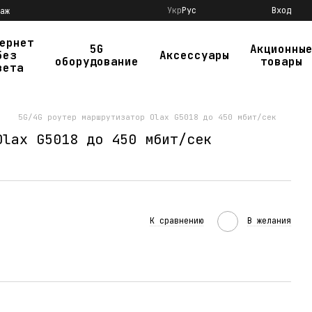
Укр
Рус
Вход
аж
ернет
5G
Акционны
без
Аксессуары
оборудование
товары
вета
5G/4G роутер маршрутизатор Olax G5018 до 450 мбит/сек
Olax G5018 до 450 мбит/сек
К сравнению
В желания