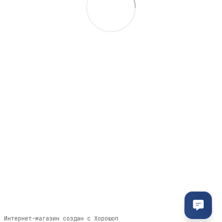
095-094-87-00
063-418-04-83
Контактная информация
Полная версия сайта
© 2011- 2026
Укр
Рус
Интернет-магазин создан с Хорошоп