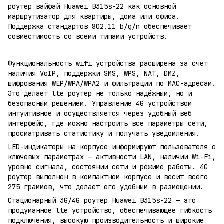
роутер вайфай Huawei B315s-22 как основной
маршрутизатор для квартиры, дома или офиса.
Поддержка стандартов 802.11 b/g/n обеспечивает
совместимость со всеми типами устройств.
Функциональность wifi устройства расширена за счет
наличия VoIP, поддержки SMS, WPS, NAT, DMZ,
шифрования WEP/WPA/WPA2 и фильтрации по MAC-адресам.
Это делает lte роутер не только надёжным, но и
безопасным решением. Управление 4G устройством
интуитивное и осуществляется через удобный веб
интерфейс, где можно настроить все параметры сети,
просматривать статистику и получать уведомления.
LED-индикаторы на корпусе информируют пользователя о
ключевых параметрах — активности LAN, наличии Wi-Fi,
уровне сигнала, состоянии сети и режиме работы. 4G
роутер выполнен в компактном корпусе и весит всего
275 граммов, что делает его удобным в размещении.
Стационарный 3G/4G роутер Huawei B315s-22 — это
продуманное lte устройство, обеспечивающее гибкость
подключения, высокую производительность и широкие