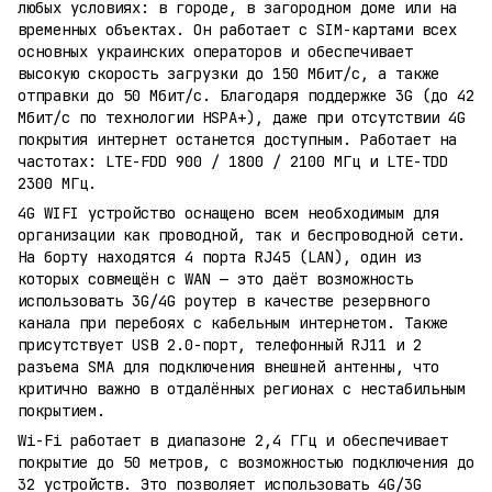
любых условиях: в городе, в загородном доме или на
временных объектах. Он работает с SIM-картами всех
основных украинских операторов и обеспечивает
высокую скорость загрузки до 150 Мбит/с, а также
отправки до 50 Мбит/с. Благодаря поддержке 3G (до 42
Мбит/с по технологии HSPA+), даже при отсутствии 4G
покрытия интернет останется доступным. Работает на
частотах: LTE-FDD 900 / 1800 / 2100 МГц и LTE-TDD
2300 МГц.
4G WIFI устройство оснащено всем необходимым для
организации как проводной, так и беспроводной сети.
На борту находятся 4 порта RJ45 (LAN), один из
которых совмещён с WAN — это даёт возможность
использовать 3G/4G роутер в качестве резервного
канала при перебоях с кабельным интернетом. Также
присутствует USB 2.0-порт, телефонный RJ11 и 2
разъема SMA для подключения внешней антенны, что
критично важно в отдалённых регионах с нестабильным
покрытием.
Wi-Fi работает в диапазоне 2,4 ГГц и обеспечивает
покрытие до 50 метров, с возможностью подключения до
32 устройств. Это позволяет использовать 4G/3G