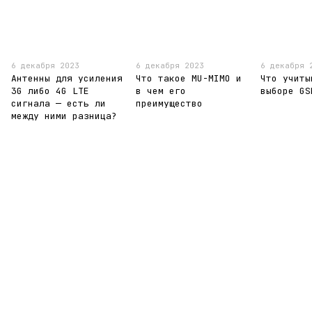
6 декабря 2023
6 декабря 2023
6 декабря 
Антенны для усиления
Что такое MU-MIMO и
Что учиты
3G либо 4G LTE
в чем его
выборе GS
сигнала — есть ли
преимущество
между ними разница?
095-094-87-00
063-418-04-83
Контактная информация
Полная версия сайта