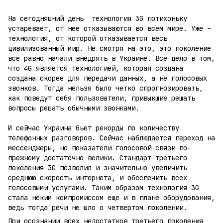
На сегодняшний день технология 3G потихоньку
устаревает, от нее отказываются во всем мире. Уже –
технология, от которой отказывается весь
цивилизованный мир. Не смотря на это, это поколение
все равно начали внедрять в Украине. Все дело в том,
что 4G являетcя технологией, которая создана
создана скорее для передачи данных, а не голосовых
звонков. Тогда нельзя было четко спрогнозировать,
как поведут себя пользователи, привыкшие решать
вопросы решать обычными звонками.
И сейчас Украина бьет рекорды по количеству
телефонных разговоров. Сейчас наблюдается переход на
мессенджеры, но показатели голосовой связи по-
прежнему достаточно велики. Стандарт третьего
поколения 3G позволил и значительно увеличить
среднюю скорость интернета, и обеспечить всех
голосовыми услугами. Таким образом технология 3G
стала неким компромиссом еще и в плане оборудования,
ведь тогда речи не шло о четвертом поколении.
При осознании всех недостатков третьего поколения