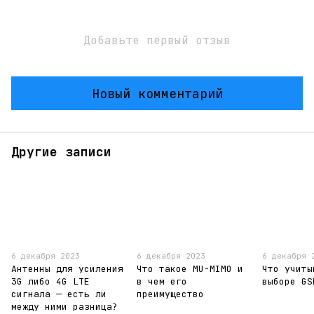
Добавьте первый отзыв
Новый комментарий
Другие записи
6 декабря 2023
6 декабря 2023
6 декабря 
Антенны для усиления
Что такое MU-MIMO и
Что учиты
3G либо 4G LTE
в чем его
выборе GS
сигнала — есть ли
преимущество
между ними разница?