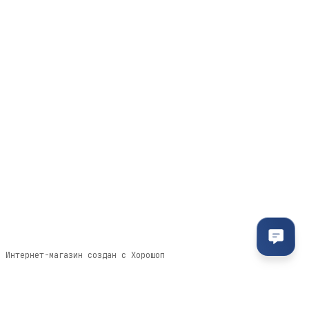
095-094-87-00
063-418-04-83
Контактная информация
Полная версия сайта
© 2011- 2026
Укр
Рус
Интернет-магазин создан с Хорошоп