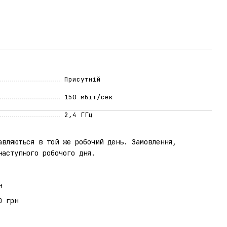
Присутній
150 мбіт/сек
2,4 ГГц
авляються в той же робочий день. Замовлення,
наступного робочого дня.
н
0 грн