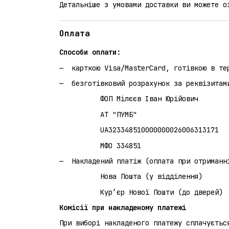
Детальніше з умовами доставки ви можете 
Оплата
Способи оплати:
карткою Visa/MasterCard, готівкою в те
безготівковий розрахунок за реквізитам
ФОП Мілєєв Іван Юрійович
АТ "ПУМБ"
UA323348510000000026006313171
МФО 334851
Накладений платіж (оплата при 
Нова Пошта (у відділення)
Кур’єр Нової Пошти (до дверей)
Комісії при накладеному платежі
При виборі накладеного платежу сплачуєтьс