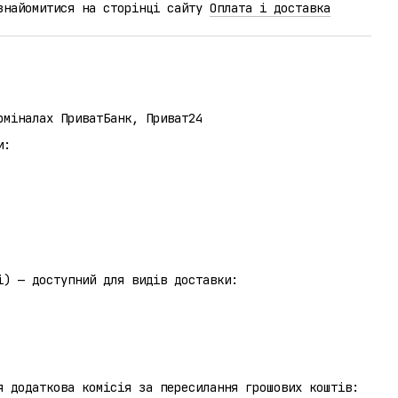
ознайомитися на сторінці сайту
Оплата і доставка
рміналах ПриватБанк, Приват24
и:
отриманні) — доступний для видів доставки:
я додаткова комісія за пересилання грошових коштів: