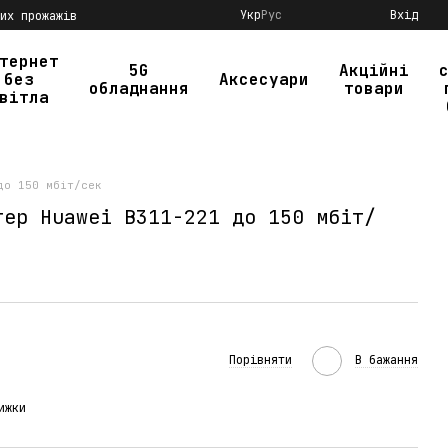
Укр
Рус
Вхід
их прожажів
тернет
5G
Акційні
без
Аксесуари
обладнання
товари
вітла
до 150 мбіт/сек
тер Huawei B311-221 до 150 мбіт/
Порівняти
В бажання
ижки