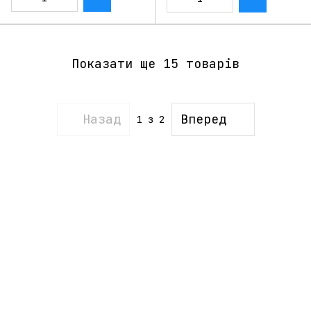
Показати ще 15 товарів
Назад
Вперед
1
з 2
095-094-87-00
063-418-04-83
Контактна інформація