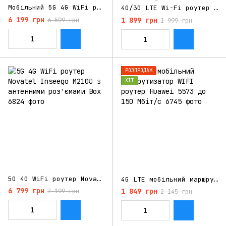
Мобільний 5G 4G WiFi роутер Novatel Inseego M2100 Box
4G/3G LTE Wi-Fi роутер Novatel Verizon Jetpack MiFi 8800L функція Power Bank
6 199 грн
1 899 грн
6 599 грн
1 999 грн
РОЗПРОДАЖ
ХІТ
5G 4G WiFi роутер Novatel Inseego M2100 з антенними роз'ємами Box
4G LTE мобільний маршрутизатор WIFI роутер Huawei 5573 до 150 Мбіт/с
6 799 грн
1 849 грн
7 199 грн
2 145 грн