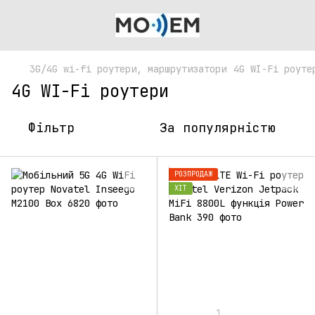
3G/4G wi-fi роутери, маршрутизатори
4G WI-Fi роуте
4G WI-Fi роутери
Фільтр
За популярністю
РОЗПРОДАЖ
ХІТ
1