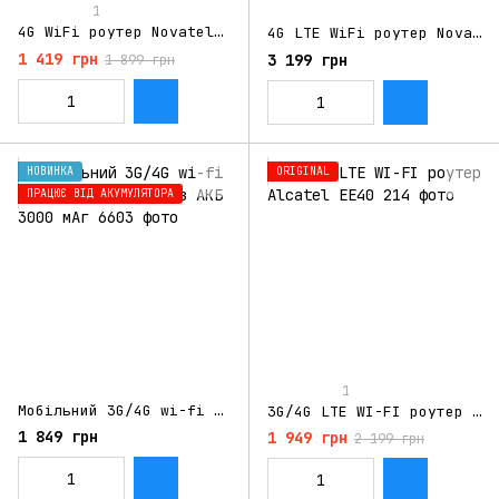
1
4G WiFi роутер Novatel MiFi 6620L мобільний LTE для Київстар, Vodafone, Lifecell
4G LTE WiFi роутер Novatel MiFi 8800L Original BOX з агрегацією частот
1 419 грн
3 199 грн
1 899 грн
НОВИНКА
ORIGINAL
ПРАЦЮЄ ВІД АКУМУЛЯТОРА
1
Мобільний 3G/4G wi-fi роутер OLAX MF985 з АКБ 3000 мАг
3G/4G LTE WI-FI роутер Alcatel EE40
1 849 грн
1 949 грн
2 199 грн