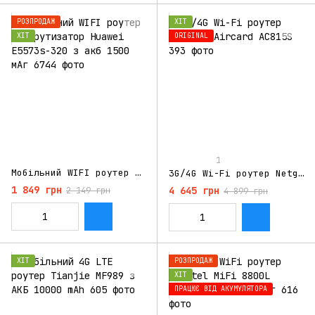
РОЗПРОДАЖ
ХІТ
ХІТ
ORIGINAL
1
Мобільний WIFI роутер маршрутизатор Huawei E5573s-320 з акб 1500 мАг
3G/4G Wi-Fi роутер Netgear Aircard AC815S
1 849 грн
4 645 грн
2 149 грн
4 899 грн
ХІТ
РОЗПРОДАЖ
ХІТ
ПРАЦЮЄ ВІД АКУМУЛЯТОРА