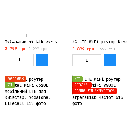
1
Мобільний 4G LTE роутер Tianjie MF989 з АКБ 10000 mAh
4G LTE WiFi роутер Novatel MiFi 8800L акумулятор 4400 мАг
2 799 грн
1 899 грн
2 999 грн
1 999 грн
РОЗПРОДАЖ
ХІТ
ХІТ
ORIGINAL
ПРАЦЮЄ ВІД АКУМУЛЯТОРА