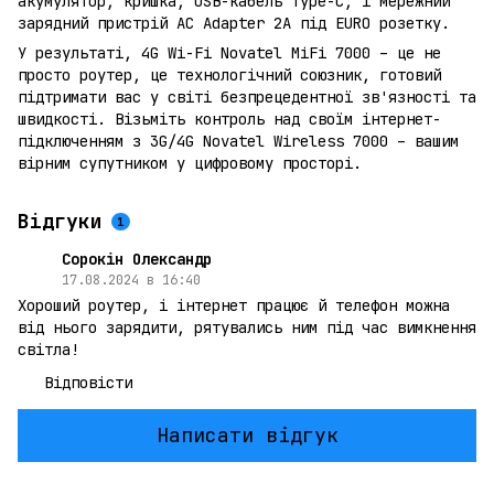
акумулятор, кришка, USB-кабель Type-C, і мережний
зарядний пристрій AC Adapter 2A під EURO розетку.
У результаті, 4G Wi-Fi Novatel MiFi 7000 – це не
просто роутер, це технологічний союзник, готовий
підтримати вас у світі безпрецедентної зв'язності та
швидкості. Візьміть контроль над своїм інтернет-
підключенням з 3G/4G Novatel Wireless 7000 – вашим
вірним супутником у цифровому просторі.
Відгуки
1
Сорокін Олександр
17.08.2024 в 16:40
Хороший роутер, і інтернет працює й телефон можна
від нього зарядити, рятувались ним під час вимкнення
світла!
Відповісти
Написати відгук