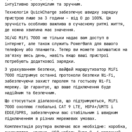
інтуїтивно зрозумілим та зручним.
Технологія QuickCharge забезпечує швидку зарядку
пристрою лише за 3 години – від 0 до 100%. Ця
зручність особливо важлива в сучасному ритмі життя,
де кожна хвилина має значення.
3G/4G MiFi 7000 не тільки надає вам доступ в
інтернет, але також служить PowerBank для вашого
телефону або планшета. Тепер ви можете залишатися на
зв'язку весь день, навіть якщо ваші пристрої
потребують додаткової зарядки.
З урахуванням безпеки, вайфай маршрутизатор MiFi
7000 підтримує останні протоколи безпеки Wi-Fi,
забезпечуючи захист паролем та гостьову Wi-Fi
мережу. Це гарантує, що ваше підключення буде
надійним та безпечним.
Що стосується діапазонів, що підтримуються, MiFi
7000 охоплює глобальні CAT 9 LTE, HSPA+/UMTS і
EDGE/GPRS, забезпечуючи вас стабільним і швидким
підключенням в різних мережевих умовах.
Комплектація роутера включає все необхідне: коробка,