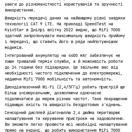
уваги до різноманітності користувачів та зручності
використання.
Швидкість передачі даних на найвищому рівні завдяки
технології CAT 9 LTE. На прикладі SpeedTest на
KyivStar в Дніпрі влітку 2022 видно, що MiFi 7000
здатний запропонувати максимальну швидкість прийому
і передачі, що ставить його в ряди найпотужніших
модемів.
Інтегрований акумулятор на 4400 мАг забезпечує не
лише тривалий термін служби, а й можливість роботи
до 24 години без підзарядки. Це звільняє вас від
необхідності частого підключення до електромережі,
надаючи MiFi 7000 мобільність та автономність.
Двохдіапазонний Wi-Fi (2,4/5ГГц) робить пристрій ще
більш універсальним, дозволяючи одночасно
підключатися до мереж різних частот. Таке покращення
підвищує якість та швидкість бездротових з'єднань.
Сенсорний дисплей діагоналлю 2,4 дюйма перетворює
налаштування та керування пристроєм на задоволення.
Ви зможете легко провести всі необхідні налаштування
прямо на екрані, що робить використання MiFi 7000