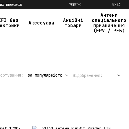
Укр
Рус
Вхід
их прожажів
Антени
IFI без
Акційні
спеціального
Аксесуари
ектрики
товари
призначення
(FPV / РЕБ)
Сортування:
за популярністю
Відображення: