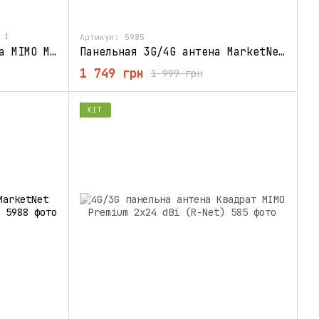
1
Артикул: 5985
Панельна 4.5G LTE антена MIMO MarketNet T800 18 дБ
Панельная 3G/4G антена MarketNet Maxi MIMO 22 дБ
1 749 грн
1 999 грн
ХІТ