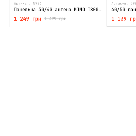
Артикул: 5986
Артикул: 59
Панельна 3G/4G антена MIMO T800 MARKETNET Мілітарі 900/1700-2700 МГц 18Дб
1 249 грн
1 139 гр
1 499 грн
© 2011- 2026
Мобільна версія