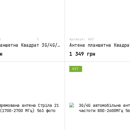
1
5
Артикул: 403
Антена планшетна Квадрат 3G/4G/LTE MIMO 2х17 Дб
н
1 349 грн
ХІТ