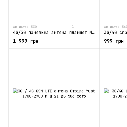
1
Артикул: 530
Артикул: 56
4G/3G панельна антена планшет MIMO 2х17Дб (900МГц-2700МГц)
1 999 грн
999 грн