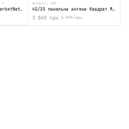
1
Артикул: 585
Панельна 4G/5G антена MarketNet Maxi MIMO 22 дБ (Мілітарі)
4G/3G панельна антена Квадрат MIMO Premium 2x24 dBi (R-Net)
3 849 грн
3 999 грн
Контактна інформація
095-094-87-00
Viber
063-418-04-83
Telegram
modemkiev4g@gmail.com
Передзвонити вам?
м.Київ вул. Велика
Васильківська 143/2
Мапа проїзду