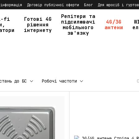
 інформація
Договір публічної оферти
Блог
Для юросіб і гуртов
Репітери та
i-fi
Готові 4G
підсилювачі
4G/3G
W
и,
рішення
мобільного
антени
ел
атори
інтернету
зв'язку
стань до БС
Робочі частоти