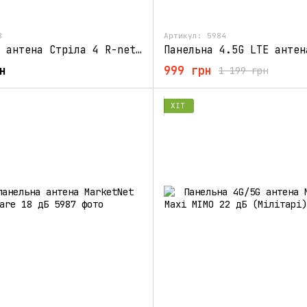
8
Артикул: 5984
3G/4G LTE антена Стріла 4 R-net 1700-2700 МГц 21 дБ
н
999 грн
1 199 грн
ХІТ