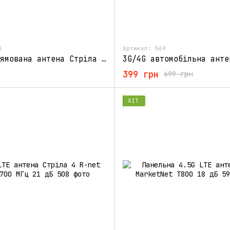
3
Артикул: 569
3G/4G спрямована антена Стріла 21 Дб Yust (1700-2700 МГц)
399 грн
699 грн
ХІТ