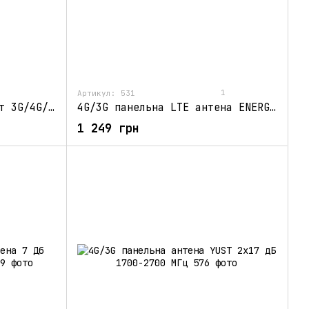
1
Артикул: 531
Антена планшетна Квадрат 3G/4G/LTE MIMO 2х15 dbi 1700-2700МГц
4G/3G панельна LTE антена ENERGY MIMO 2 x 15 дБ 1700 – 2700 МГц
1 249 грн