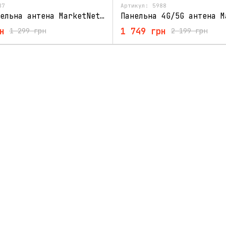
87
Артикул: 5988
4G/5G панельна антена MarketNet Square 18 дБ
н
1 749 грн
1 299 грн
2 199 грн
Каталог
Клієнтам
4G/3G USB модеми
Вхід до кабінету
3G/4G wi-fi роутери,
Про нас
маршрутизатори
Оплата і доставка
Готові 4G рішення
Обмін та повернення
інтернету
Контактна інформація
Репітери та підсилювачі
мобільного зв'язку
Договір публічної
оферти
4G/3G антени
Блог
WIFI без електрики
Для юросіб і гуртових
Аксесуари