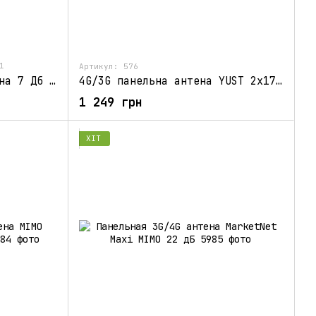
1
Артикул: 576
3G/4G автомобільна антена 7 Дб частоти 800-2600МГц
4G/3G панельна антена YUST 2x17 дБ 1700-2700 МГц
1 249 грн
ХІТ