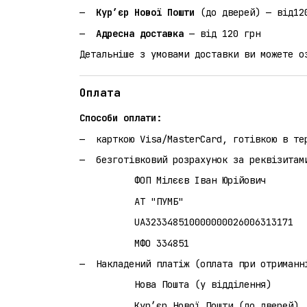
Кур’єр Нової Пошти
(до дверей) — від12
Адресна доставка
— від 120 грн
Детальніше з умовами доставки ви можете 
Оплата
Способи оплати:
карткою Visa/MasterCard, готівкою в те
безготівковий розрахунок за реквізитам
ФОП Мілєєв Іван Юрійович
АТ "ПУМБ"
UA323348510000000026006313171
МФО 334851
Накладений платіж (оплата при 
Нова Пошта (у відділення)
Кур’єр Нової Пошти (до дверей)