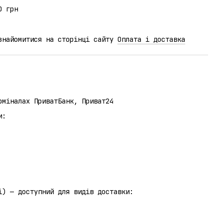
0 грн
ознайомитися на сторінці сайту
Оплата і доставка
рміналах ПриватБанк, Приват24
и:
отриманні) — доступний для видів доставки: