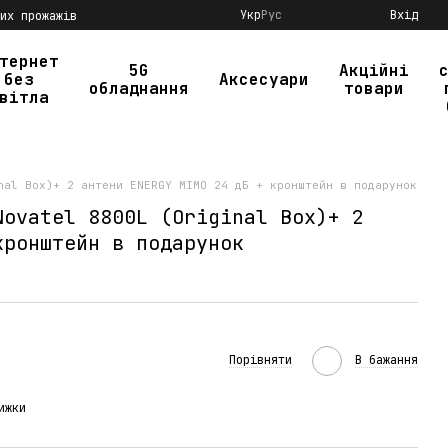
Укр
Рус
Вхід
их прожажів
тернет
5G
Акційні
без
Аксесуари
обладнання
товари
вітла
nal Box)+ 2 антени ENERGY MIMO 24 дБ + кронштейн в подарунок
Novatel 8800L (Original Box)+ 2
кронштейн в подарунок
Порівняти
В бажання
ижки