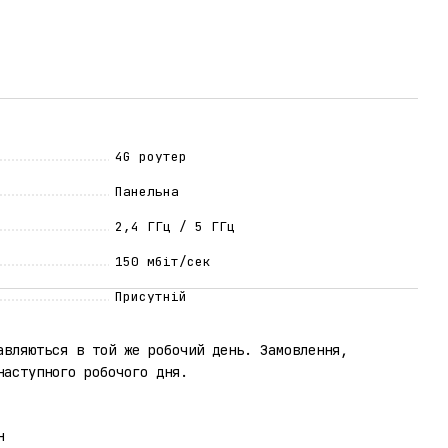
4G роутер
Панельна
2,4 ГГц / 5 ГГц
150 мбіт/сек
Присутній
авляються в той же робочий день. Замовлення,
наступного робочого дня.
н