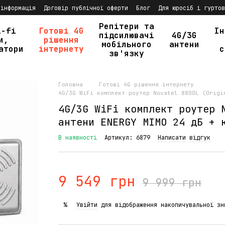
 інформація
Договір публічної оферти
Блог
Для юросіб і гуртов
Репітери та
i-fi
Готові 4G
Ін
підсилювачі
4G/3G
и,
рішення
мобільного
антени
атори
інтернету
с
зв'язку
Головна
Готові 4G рішення інтернету
4G/3G WiFi комплект роутер Novatel 8800L (Origi
4G/3G WiFi комплект роутер 
антени ENERGY MIMO 24 дБ + 
В наявності
Артикул: 6879
Написати відгук
9 549 грн
9 999 грн
Увійти
для відображення накопичувальної зн
%