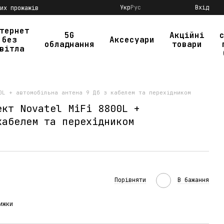
Укр
Рус
Вхід
их прожажів
тернет
5G
Акційні
без
Аксесуари
обладнання
товари
вітла
0L + автомобільна антена 9 Дб з кабелем та перехідником
ект Novatel MiFi 8800L +
кабелем та перехідником
Порівняти
В бажання
ижки