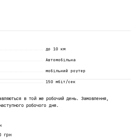
до 10 км
Автомобільна
мобільний роутер
150 мбіт/сек
авляються в той же робочий день. Замовлення,
наступного робочого дня.
н
0 грн