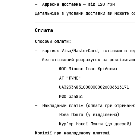
Адресна доставка
— від 120 грн
Детальніше з умовами доставки ви можете 
Оплата
Способи оплати:
карткою Visa/MasterCard, готівкою в те
безготівковий розрахунок за реквізитам
ФОП Мілєєв Іван Юрійович
АТ "ПУМБ"
UA323348510000000026006313171
МФО 334851
Накладений платіж (оплата при 
Нова Пошта (у відділення)
Кур’єр Нової Пошти (до дверей)
Комісії при накладеному платежі