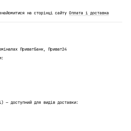
ознайомитися на сторінці сайту
Оплата і доставка
рміналах ПриватБанк, Приват24
и:
отриманні) — доступний для видів доставки: