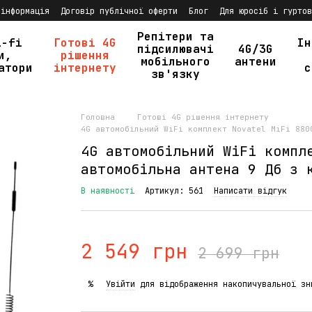
 інформація
Договір публічної оферти
Блог
Для юросіб і гуртов
Репітери та
i-fi
Готові 4G
Ін
підсилювачі
4G/3G
и,
рішення
мобільного
антени
атори
інтернету
с
зв'язку
Головна
Готові 4G рішення інтернету
4G автомобільний WiFi комплект Novatel MiFi 880
4G автомобільний WiFi компл
автомобільна антена 9 Дб з 
В наявності
Артикул: 561
Написати відгук
2 549 грн
2 699 грн
Увійти
для відображення накопичувальної зн
%