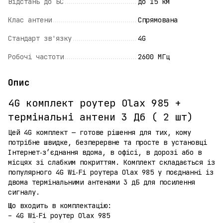
Відстань до БС
до 15 км
Клас антени
Спрямована
Стандарт зв'язку
4G
Робочі частоти
2600 МГц
Опис
4G комплект роутер Olax 985 +
термінальні антени 3 Дб ( 2 шт)
Цей 4G комплект — готове рішення для тих, кому
потрібне швидке, безперервне та просте в установці
Інтернет‑з’єднання вдома, в офісі, в дорозі або в
місцях зі слабким покриттям. Комплект складається із
популярного 4G Wi‑Fi роутера Olax 985 у поєднанні із
двома термінальними антенами 3 дБ для посилення
сигналу.
Що входить в комплектацію:
– 4G Wi‑Fi роутер Olax 985