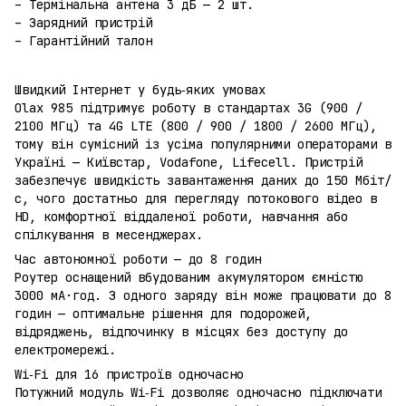
– Термінальна антена 3 дБ — 2 шт.
– Зарядний пристрій
– Гарантійний талон
Швидкий Інтернет у будь‑яких умовах
Olax 985 підтримує роботу в стандартах 3G (900 /
2100 МГц) та 4G LTE (800 / 900 / 1800 / 2600 МГц),
тому він сумісний із усіма популярними операторами в
Україні — Київстар, Vodafone, Lifecell. Пристрій
забезпечує швидкість завантаження даних до 150 Мбіт/
с, чого достатньо для перегляду потокового відео в
HD, комфортної віддаленої роботи, навчання або
спілкування в месенджерах.
Час автономної роботи — до 8 годин
Роутер оснащений вбудованим акумулятором ємністю
3000 мА·год. З одного заряду він може працювати до 8
годин — оптимальне рішення для подорожей,
відряджень, відпочинку в місцях без доступу до
електромережі.
Wi‑Fi для 16 пристроїв одночасно
Потужний модуль Wi‑Fi дозволяє одночасно підключати