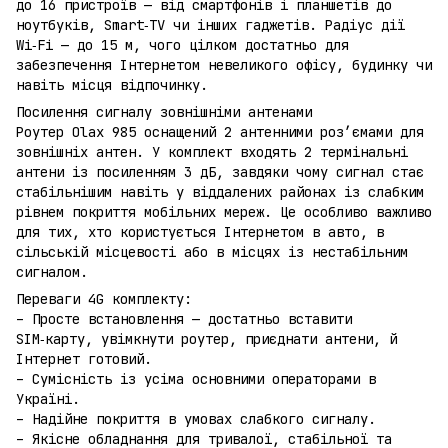
до 16 пристроїв — від смартфонів і планшетів до
ноутбуків, Smart‑TV чи інших гаджетів. Радіус дії
Wi‑Fi — до 15 м, чого цілком достатньо для
забезпечення Інтернетом невеликого офісу, будинку чи
навіть місця відпочинку.
Посилення сигналу зовнішніми антенами
Роутер Olax 985 оснащений 2 антенними роз’ємами для
зовнішніх антен. У комплект входять 2 термінальні
антени із посиленням 3 дБ, завдяки чому сигнал стає
стабільнішим навіть у віддалених районах із слабким
рівнем покриття мобільних мереж. Це особливо важливо
для тих, хто користується Інтернетом в авто, в
сільській місцевості або в місцях із нестабільним
сигналом.
Переваги 4G комплекту:
– Просте встановлення — достатньо вставити
SIM‑карту, увімкнути роутер, приєднати антени, й
Інтернет готовий.
– Сумісність із усіма основними операторами в
Україні.
– Надійне покриття в умовах слабкого сигналу.
– Якісне обладнання для тривалої, стабільної та