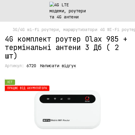
3G/4G wi-fi роутери, маршрутизатори
4G WI-Fi роуте
4G комплект роутер Olax 985 +
термінальні антени 3 Дб ( 2
шт)
Артикул:
6720
Написати відгук
ХІТ
ПРАЦЮЄ ВІД АКУМУЛЯТОРА