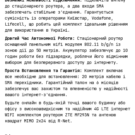
до стаціонарного роутера, а два входи SMA
забезпечать стабільне з'єднання. Гарантується
сумісність із операторами Київстар, Vodafone,
Lifecell, що робить цей комплект ідеальним рішенням
для використання в Україні.
Довгий Час Автономної Роботи:
Стаціонарний роутер
оснащений панельним wifi модулем 802.11 b/g/n із
зоною дії до 50 метрів. Акумулятор забезпечує до 10
годин роботи без підзарядки, роблячи його відмінним
вибором для безперервного доступу до інтернету.
Проста Встановлення та Гарантія:
Комплект включає
все необхідне для встановлення: 20 метрів кабелю і
SMA перехідники. Гарантійний талон на 6 місяців
забезпечує вас захистом та впевненістю у надійності
вашого інтернет-з'єднання.
Будьте онлайн в будь-якій точці вашого будинку або
офісу з високошвидкісним та надійним 4G LTE інтернет
WIFI комплектом роутером ZTE MF293N та антеною
квадрат MIMO 2х24 від R-Net.