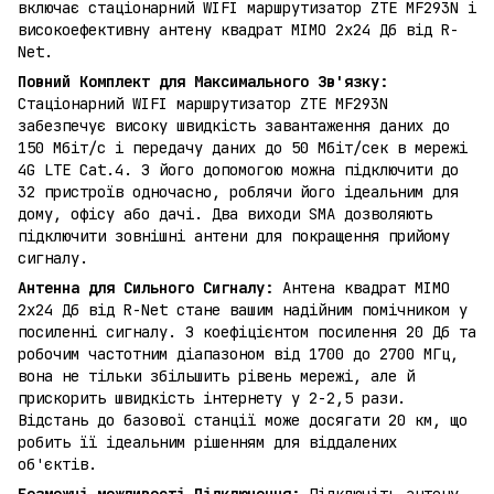
включає стаціонарний WIFI маршрутизатор ZTE MF293N і
високоефективну антену квадрат MIMO 2х24 Дб від R-
Net.
Повний Комплект для Максимального Зв'язку:
Стаціонарний WIFI маршрутизатор ZTE MF293N
забезпечує високу швидкість завантаження даних до
150 Мбіт/с і передачу даних до 50 Мбіт/сек в мережі
4G LTE Cat.4. З його допомогою можна підключити до
32 пристроїв одночасно, роблячи його ідеальним для
дому, офісу або дачі. Два виходи SMA дозволяють
підключити зовнішні антени для покращення прийому
сигналу.
Антенна для Сильного Сигналу:
Антена квадрат MIMO
2х24 Дб від R-Net стане вашим надійним помічником у
посиленні сигналу. З коефіцієнтом посилення 20 Дб та
робочим частотним діапазоном від 1700 до 2700 МГц,
вона не тільки збільшить рівень мережі, але й
прискорить швидкість інтернету у 2-2,5 рази.
Відстань до базової станції може досягати 20 км, що
робить її ідеальним рішенням для віддалених
об'єктів.
Безмежні можливості Підключення:
Підключіть антену