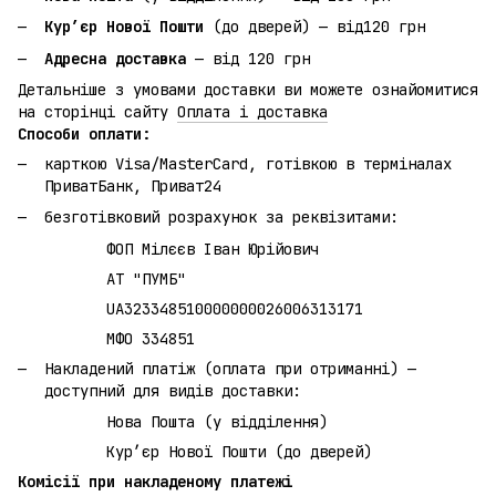
Кур’єр Нової Пошти
(до дверей) — від120 грн
Адресна доставка
— від 120 грн
Детальніше з умовами доставки ви можете ознайомитися
на сторінці сайту
Оплата і доставка
Способи оплати:
карткою Visa/MasterCard, готівкою в терміналах
ПриватБанк, Приват24
безготівковий розрахунок за реквізитами:
ФОП Мілєєв Іван Юрійович
АТ "ПУМБ"
UA323348510000000026006313171
МФО 334851
Накладений платіж (оплата при отриманні) —
доступний для видів доставки:
Нова Пошта (у відділення)
Кур’єр Нової Пошти (до дверей)
Комісії при накладеному платежі