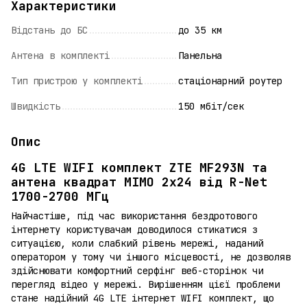
Характеристики
Відстань до БС
до 35 км
Антена в комплекті
Панельна
Тип пристрою у комплекті
стаціонарний роутер
Швидкість
150 мбіт/сек
Опис
4G LTE WIFI комплект ZTE MF293N та
антена квадрат MIMO 2х24 від R-Net
1700-2700 МГц
Найчастіше, під час використання бездротового
інтернету користувачам доводилося стикатися з
ситуацією, коли слабкий рівень мережі, наданий
оператором у тому чи іншого місцевості, не дозволяв
здійснювати комфортний серфінг веб-сторінок чи
перегляд відео у мережі. Вирішенням цієї проблеми
стане надійний 4G LTE інтернет WIFI комплект, що