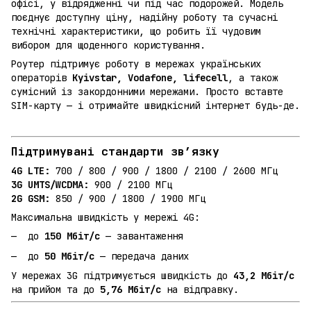
офісі, у відрядженні чи під час подорожей. Модель
поєднує доступну ціну, надійну роботу та сучасні
технічні характеристики, що робить її чудовим
вибором для щоденного користування.
Роутер підтримує роботу в мережах українських
операторів
Kyivstar, Vodafone, lifecell
, а також
сумісний із закордонними мережами. Просто вставте
SIM-карту — і отримайте швидкісний інтернет будь-де.
Підтримувані стандарти зв’язку
4G LTE:
700 / 800 / 900 / 1800 / 2100 / 2600 МГц
3G UMTS/WCDMA:
900 / 2100 МГц
2G GSM:
850 / 900 / 1800 / 1900 МГц
Максимальна швидкість у мережі 4G:
до
150 Мбіт/с
— завантаження
до
50 Мбіт/с
— передача даних
У мережах 3G підтримується швидкість до
43,2 Мбіт/с
на прийом та до
5,76 Мбіт/с
на відправку.