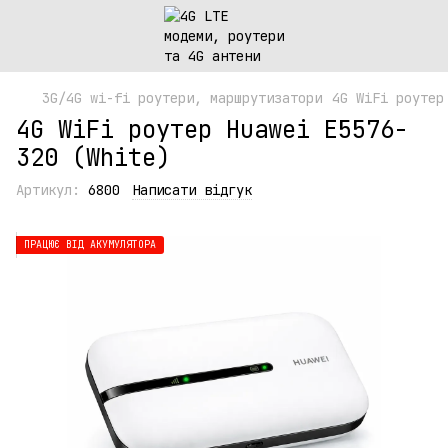
3G/4G wi-fi роутери, маршрутизатори
4G WiFi роутер
4G WiFi роутер Huawei E5576-
320 (White)
Артикул:
6800
Написати відгук
ПРАЦЮЄ ВІД АКУМУЛЯТОРА