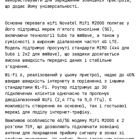
що додає йому універсальності.
Основна перевага wifi Novatel MiFi M2000 полягає у
його підтримці мереж п'ятого покоління (5G),
включаючи технології Sub6 та mmWave, а також у
сумісності з широким діапазоном частот 4G LTE.
Модель підтримує просунуті стандарти MIMO (4x4 для
Sub6 і 2x2 для mmWave), що завдяки досягається
висока швидкість передачі даних і стабільне
з'єднання.
Wi-Fi 6, реалізований у цьому пристрої, надає до 40%
швидше швидкість інтернету в порівнянні з іншими
стандартами Wi-Fi. Роутер підтримує до 30
підключених клієнтів одночасно та пропонує
дводіапазонний WiFi (2,4 ГГц та 5,0 ГГц). Є
можливість створення як основної, так і гостьової
мережі для поділу інтернет-трафіку.
Важливою особливістю 4G/5G модему MiFi M2000 є 2
роз'єми TS9, що дозволяють підключати зовнішні
антени для покращення прийому сигналу в зонах зі
слабким покриттям. Це робить його ідеальним рішенням