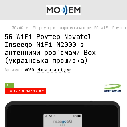
3G/4G wi-fi роутери, маршрутизатори
5G WiFi Роутер
5G WiFi Роутер Novatel
Inseego MiFi M2000 з
антенними роз'ємами Box
(українська прошивка)
Артикул:
6000
Написати відгук
ХІТ
ПРАЦЮЄ ВІД АКУМУЛЯТОРА