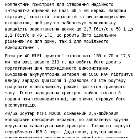
компактним пристроєм для створення надійного
інтернет-з'єднання на базі 5G і 4G мереж. Завдяки
підтримці новітніх технологій та високошвидкісним
стандартам, цей роутер забезпечує максимальну
швидкість завантаження даних до 2,7 Гбіт/с в 5G і до
1,2 Гбіт/с в 4G LTE, що робить його ідеальним
рішенням як для дому, так і для мобільного
використання .
Розміри 4G WIFI пристрої становлять 150 x 70 x 17,9
мм при вазі всього 210 г, що робить його досить
портативним для повсякденного використання.
Вбудована акумуляторна батарея на 5050 мАч підтримує
швидку зарядку Qualcomm і дозволяє 4G lte роутеру
працювати в автономному режимі протягом тривалого
часу. Повне заряджання пристрою займає всього 3
години при невикористанні, що значно спрощує його
експлуатацію.
4G/5G роутер MiFi M2000 оснащений 2,4-дюймовим
кольоровим сенсорним екраном, що забезпечує зручне
керування налаштуваннями пристрою. Також на корпусі
передбачено USB-C порт. Додатково, роутер можна
використовувати для заряджання зовнішніх пристроїв,