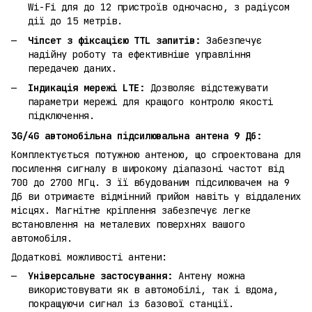
Wi-Fi для до 12 пристроїв одночасно, з радіусом
дії до 15 метрів.
Чіпсет з фіксацією TTL запитів:
Забезпечує
надійну роботу та ефективніше управління
передачею даних.
Індикація мережі LTE:
Дозволяє відстежувати
параметри мережі для кращого контролю якості
підключення.
3G/4G автомобільна підсилювальна антена 9 Дб:
Комплектується потужною антеною, що спроектована для
посилення сигналу в широкому діапазоні частот від
700 до 2700 МГц. З її вбудованим підсилювачем на 9
Дб ви отримаєте відмінний прийом навіть у віддалених
місцях. Магнітне кріплення забезпечує легке
встановлення на металевих поверхнях вашого
автомобіля.
Додаткові можливості антени:
Універсальне застосування:
Антену можна
використовувати як в автомобілі, так і вдома,
покращуючи сигнал із базової станції.