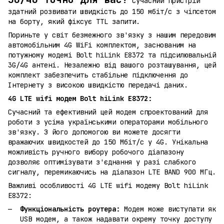
Сучасний пристрій
здатний розвивати швидкість до 150 мбіт/с з чіпсетом
на борту, який фіксує TTL запити.
Пориньте у світ безмежного зв'язку з нашим передовим
автомобільним 4G WiFi комплектом, заснованим на
потужному модемі Bolt hiLink E8372 та підсилювальній
3G/4G антені. Незалежно від вашого розташування, цей
комплект забезпечить стабільне підключення до
Інтернету з високою швидкістю передачі даних.
4G LTE wifi модем Bolt hiLink E8372:
Сучасний та ефективний цей модем спроектований для
роботи з усіма українськими операторами мобільного
зв'язку. З його допомогою ви можете досягти
вражаючих швидкостей до 150 Мбіт/с у 4G. Унікальна
можливість ручного вибору робочого діапазону
дозволяє оптимізувати з'єднання у разі слабкого
сигналу, перемикаючись на діапазон LTE BAND 900 МГц.
Важливі особливості 4G LTE wifi модему Bolt hiLink
E8372:
Функціональність роутера:
Модем може виступати як
USB модем, а також надавати окрему точку доступу