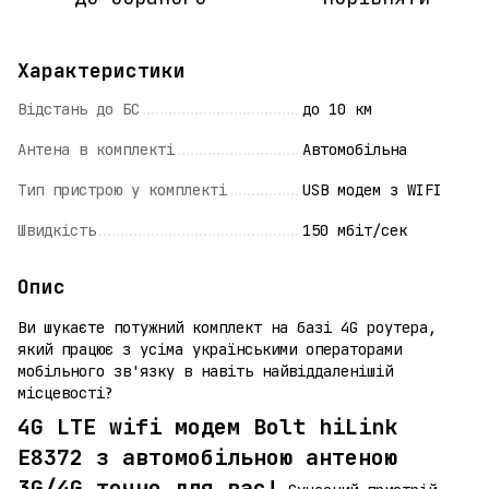
Характеристики
Відстань до БС
до 10 км
Антена в комплекті
Автомобільна
Тип пристрою у комплекті
USB модем з WIFI
Швидкість
150 мбіт/сек
Опис
Ви шукаєте потужний комплект на базі 4G роутера,
який працює з усіма українськими операторами
мобільного зв'язку в навіть найвіддаленішій
місцевості?
4G LTE wifi модем Bolt hiLink
E8372 з автомобільною антеною
3G/4G точно для вас!