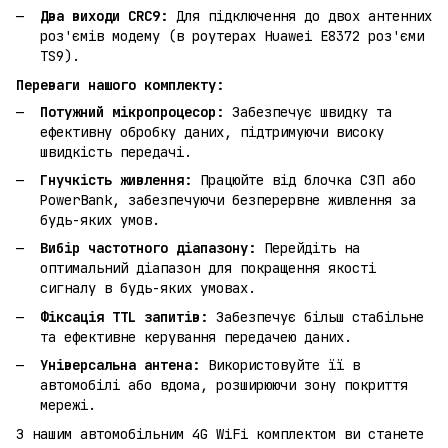
Два виходи CRC9:
Для підключення до двох антенних
роз'ємів модему (в роутерах Huawei E8372 роз'єми
TS9).
Переваги нашого комплекту:
Потужний мікропроцесор:
Забезпечує швидку та
ефективну обробку даних, підтримуючи високу
швидкість передачі.
Гнучкість живлення:
Працюйте від блочка СЗП або
PowerBank, забезпечуючи безперервне живлення за
будь-яких умов.
Вибір частотного діапазону:
Перейдіть на
оптимальний діапазон для покращення якості
сигналу в будь-яких умовах.
Фіксація TTL запитів:
Забезпечує більш стабільне
та ефективне керування передачею даних.
Універсальна антена:
Використовуйте її в
автомобілі або вдома, розширюючи зону покриття
мережі.
З нашим автомобільним 4G WiFi комплектом ви станете