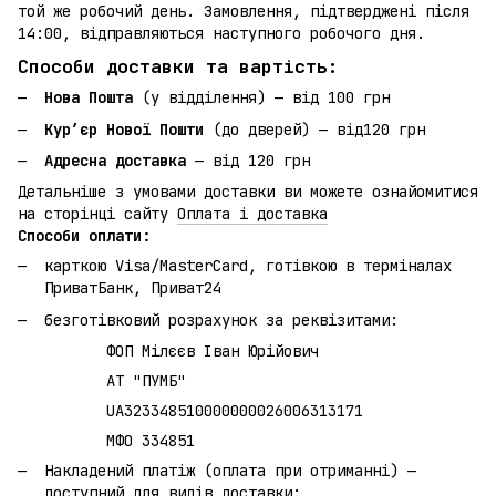
той же робочий день. Замовлення, підтверджені після
14:00, відправляються наступного робочого дня.
Способи доставки та вартість:
Нова Пошта
(у відділення) — від 100 грн
Кур’єр Нової Пошти
(до дверей) — від120 грн
Адресна доставка
— від 120 грн
Детальніше з умовами доставки ви можете ознайомитися
на сторінці сайту
Оплата і доставка
Способи оплати:
карткою Visa/MasterCard, готівкою в терміналах
ПриватБанк, Приват24
безготівковий розрахунок за реквізитами:
ФОП Мілєєв Іван Юрійович
АТ "ПУМБ"
UA323348510000000026006313171
МФО 334851
Накладений платіж (оплата при отриманні) —
доступний для видів доставки: