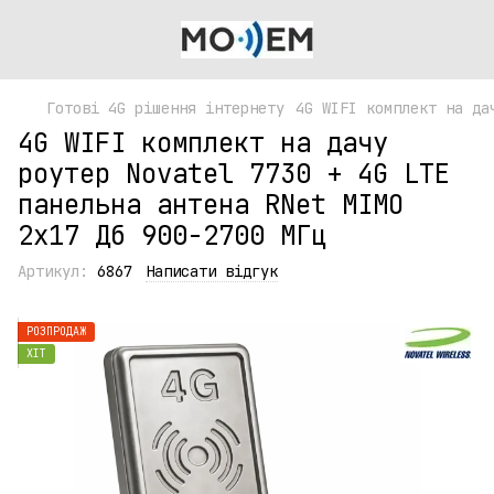
Готові 4G рішення інтернету
4G WIFI комплект на да
4G WIFI комплект на дачу
роутер Novatel 7730 + 4G LTE
панельна антена RNet MIMO
2х17 Дб 900-2700 МГц
Артикул:
6867
Написати відгук
РОЗПРОДАЖ
ХІТ