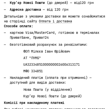
Кур’єр Нової Пошти
(до дверей) — від120 грн
Адресна доставка
— від 120 грн
Детальніше з умовами доставки ви можете ознайомитися
на сторінці сайту
Оплата і доставка
Способи оплати:
карткою Visa/MasterCard, готівкою в терміналах
ПриватБанк, Приват24
безготівковий розрахунок за реквізитами:
ФОП Мілєєв Іван Юрійович
АТ "ПУМБ"
UA323348510000000026006313171
МФО 334851
Накладений платіж (оплата при отриманні) —
доступний для видів доставки:
Нова Пошта (у відділення)
Кур’єр Нової Пошти (до дверей)
Комісії при накладеному платежі