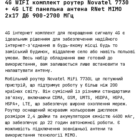
4G WIFI комплект роутер Novatel 7730
+ 4G LTE панельна антена RNet MIMO
2х17 Дб 900-2700 МГц
4G інтернет комплект для покращення сигналу 4G є
ідеальним рішенням для забезпечення надійного
інтернет-з'єднання в будь-якому місці будь то
заміський будинок, віддалене село або навіть польові
умови. Весь набір обладнання вже готовий до
використання, вам залишається лише встановити та
налаштувати антену.
Мобільний роутер Novatel MiFi 7730L це потужний
пристрій, що підтримує роботу у більш ніж 200
країнах світу. Він сумісний із різними стандартами
зв'язку, включаючи CDMA, GSM, UMTS, HSDPA, HSPA,
HSPA+, LTE, що забезпечує широке охоплення мереж.
Роутер оснащений яскравим кольоровим дисплеєм
розміром 2,4 дюйми та акумулятором ємністю 4400 мАг,
що забезпечує до 22 годин автономної роботи. Є
можливість підключення зовнішньої антени та
використання технології MIMO.