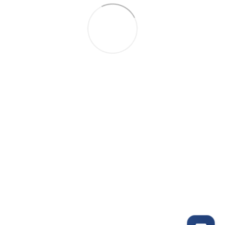
095-094-87-00
063-418-04-83
Контактна інформація
Повна версія сайту
© 2011- 2026
Укр
Рус