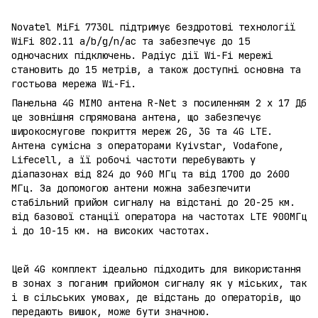
Novatel MiFi 7730L підтримує бездротові технології
WiFi 802.11 a/b/g/n/ac та забезпечує до 15
одночасних підключень. Радіус дії Wi-Fi мережі
становить до 15 метрів, а також доступні основна та
гостьова мережа Wi-Fi.
Панельна 4G MIMO антена R-Net з посиленням 2 x 17 Дб
це зовнішня спрямована антена, що забезпечує
широкосмугове покриття мереж 2G, 3G та 4G LTE.
Антена сумісна з операторами Kyivstar, Vodafone,
Lifecell, а її робочі частоти перебувають у
діапазонах від 824 до 960 МГц та від 1700 до 2600
МГц. За допомогою антени можна забезпечити
стабільний прийом сигналу на відстані до 20-25 км.
від базової станції оператора на частотах LTE 900МГц
і до 10-15 км. на високих частотах.
Цей 4G комплект ідеально підходить для використання
в зонах з поганим прийомом сигналу як у міських, так
і в сільських умовах, де відстань до операторів, що
передають вишок, може бути значною.