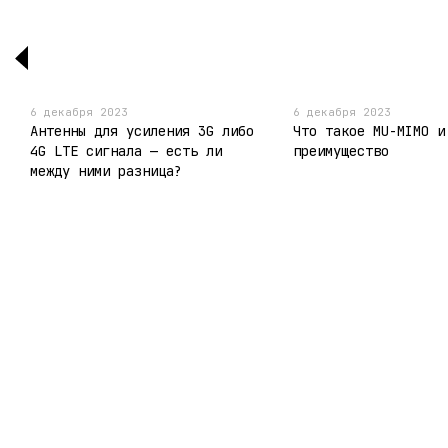
6 декабря 2023
6 декабря 2023
Антенны для усиления 3G либо
Что такое MU-MIMO и
4G LTE сигнала — есть ли
преимущество
между ними разница?
© 2011- 2026
Мобильная версия