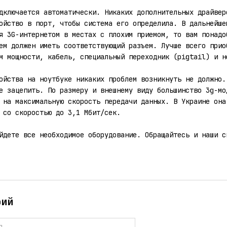
дключается автоматически. Никаких дополнительных драйвер
ойство в порт, чтобы система его определила. В дальнейше
я 3G-интернетом в местах с плохим приемом, то вам понад
ем должен иметь соответствующий разъем. Лучше всего при
м мощности, кабель, специальный переходник (pigtail) и н
ойства на ноутбуке никаких проблем возникнуть не должно.
е зацепить. По размеру и внешнему виду большинство 3g-мо
 на максимальную скорость передачи данных. В Украине она
 со скоростью до 3,1 Мбит/сек.
айдете все необходимое оборудование. Обращайтесь и наши 
рий