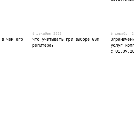
6 декабря 2023
6 декабря 2
 в чем его
Что учитывать при выборе GSM
Ограничен
репитера?
услуг ком
с 01.09.2
Каталог
Клиентам
4G/3G USB модемы
Вход в личный кабинет
3G/4G wi-fi роутеры,
О нас
маршрутизаторы
Оплата и доставка
Готовые 4G решения
Обмен и возврат
интернета
Контактная информация
Репитеры и усилители