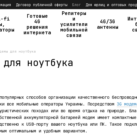
рмация
Договор публичной оферты
Блог
Для юрлиц и оптовых прод
Репитеры
Готовые
i-fi
и
Инт
4G
4G/3G
ы,
усилители
решения
антенны
аторы
мобильной
с
интернета
связи
демы для ноутбука
 для ноутбука
популярных способов организации качественного беспроводн
ски все мобильные операторы Украины. Посредством
3G модем
уристических походах или во время отдыха на природе. Бл
ственной аккумуляторной батареей модем имеет компактные
дственно к USB-порту вашего ноутбука или ПК. Такое подкл
мым оптимальным и удобным вариантом.