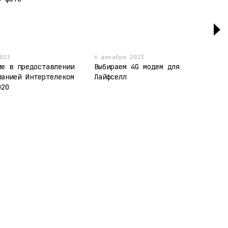
023
6 декабря 2023
ие в предоставлении
Выбираем 4G модем для
панией Интертелеком
Лайфселл
020
Контактная информация
095-094-87-00
Viber
063-418-04-83
Telegram
modemkiev4g@gmail.com
Перезвонить вам?
г. Киев ул. Большая
Васильковская 143/2