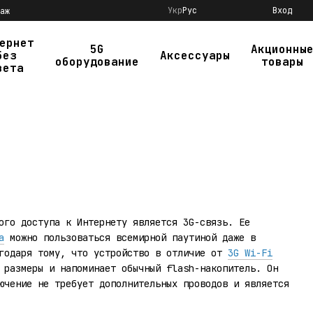
Укр
Рус
Вход
аж
ернет
5G
Акционны
без
Аксессуары
оборудование
товары
вета
ого доступа к Интернету является 3G-связь. Ее
а
можно пользоваться всемирной паутиной даже в
агодаря тому, что устройство в отличие от
3G Wi-Fi
 размеры и напоминает обычный flash-накопитель. Он
ючение не требует дополнительных проводов и является