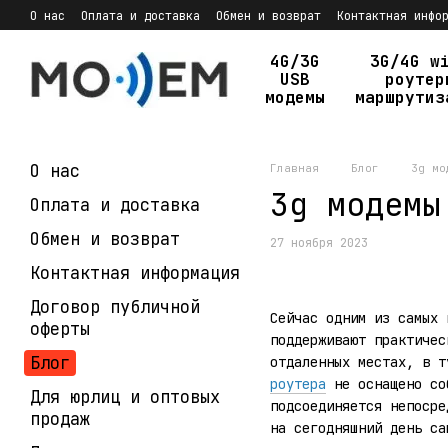
Перейти к основному контенту
О нас
Оплата и доставка
Обмен и возврат
Контактная инфо
Политика конфиденциальности
4G/3G
3G/4G w
USB
роутер
модемы
маршрутиз
О нас
Главная
Блог
3g мо
3g модемы
Оплата и доставка
Обмен и возврат
27 ноября 2023
Контактная информация
Договор публичной
Сейчас одним из самых 
оферты
поддерживают практиче
Блог
отдаленных местах, в т
роутера
не оснащено соб
Для юрлиц и оптовых
подсоединяется непосре
продаж
на сегодняшний день са