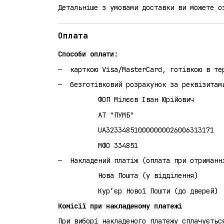
Детальніше з умовами доставки ви можете 
Оплата
Способи оплати:
карткою Visa/MasterCard, готівкою в те
безготівковий розрахунок за реквізитам
ФОП Мілєєв Іван Юрійович
АТ "ПУМБ"
UA323348510000000026006313171
МФО 334851
Накладений платіж (оплата при 
Нова Пошта (у відділення)
Кур’єр Нової Пошти (до дверей)
Комісії при накладеному платежі
При виборі накладеного платежу сплачуєтьс