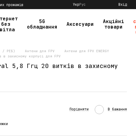
Укр
Рус
Вхід
их прожажів
тернет
5G
Акційні
без
Аксесуари
обладнання
товари
вітла
V / РЕБ)
Антени для FPV
Антени для FPV ENERGY
в в захисному корпусі для FPV
ral 5,8 Ггц 20 витків в захисному
Порівняти
В бажання
ижки