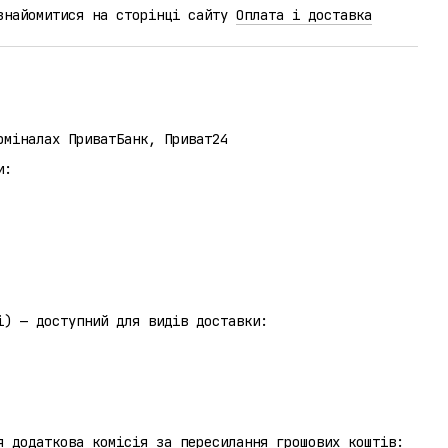
ознайомитися на сторінці сайту
Оплата і доставка
рміналах ПриватБанк, Приват24
и:
отриманні) — доступний для видів доставки:
я додаткова комісія за пересилання грошових коштів: