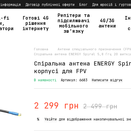
 інформація
Договір публічної оферти
Блог
Для юросіб і гуртов
Репітери та
i-fi
Готові 4G
Ін
підсилювачі
4G/3G
и,
рішення
мобільного
антени
атори
інтернету
с
зв'язку
Головна
Антени спеціального призначення (FP
Спіральна антена ENERGY Spiral 5,8 Ггц 20 виткі
Спіральна антена ENERGY Spi
корпусі для FPV
В наявності
Артикул: 6683
Написати відгук
2 299 грн
2 499 грн
Увійти
для відображення накопичувальної зн
%