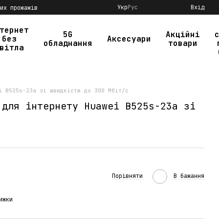
Укр
Рус
Вхід
их прожажів
тернет
5G
Акційні
без
Аксесуари
обладнання
товари
вітла
i B525s-23a зі швидкістю до 300 Мбіт/с
 для інтернету Huawei B525s-23a зі
Порівняти
В бажання
ижки