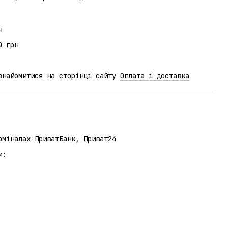
н
0 грн
ознайомитися на сторінці сайту
Оплата і доставка
рміналах ПриватБанк, Приват24
и: