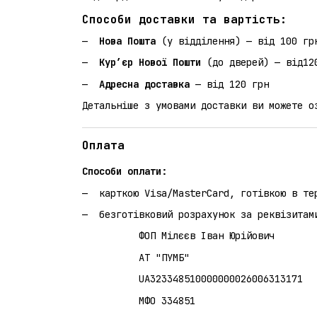
Способи доставки та вартість:
Нова Пошта
(у відділення) — від 100 гр
Кур’єр Нової Пошти
(до дверей) — від12
Адресна доставка
— від 120 грн
Детальніше з умовами доставки ви можете 
Оплата
Способи оплати:
карткою Visa/MasterCard, готівкою в те
безготівковий розрахунок за реквізитам
ФОП Мілєєв Іван Юрійович
АТ "ПУМБ"
UA323348510000000026006313171
МФО 334851