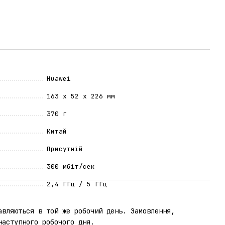
Huawei
163 х 52 х 226 мм
370 г
Китай
Присутній
300 мбіт/сек
2,4 ГГц / 5 ГГц
авляються в той же робочий день. Замовлення,
наступного робочого дня.