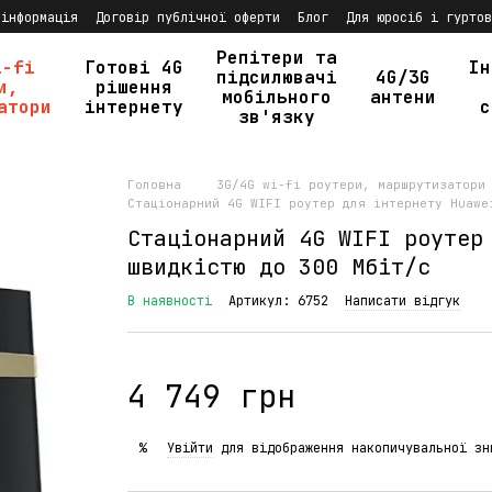
 інформація
Договір публічної оферти
Блог
Для юросіб і гуртов
Репітери та
i-fi
Готові 4G
Ін
підсилювачі
4G/3G
и,
рішення
мобільного
антени
атори
інтернету
с
зв'язку
Головна
3G/4G wi-fi роутери, маршрутизатори
Стаціонарний 4G WIFI роутер для інтернету Huawe
Стаціонарний 4G WIFI роутер
швидкістю до 300 Мбіт/с
В наявності
Артикул: 6752
Написати відгук
4 749 грн
Увійти
для відображення накопичувальної зн
%