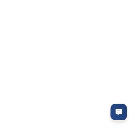
Контактна інформація
095-094-87-00
Viber
063-418-04-83
Telegram
modemkiev4g@gmail.com
Передзвонити вам?
м.Київ вул. Велика
Васильківська 143/2
Мапа проїзду