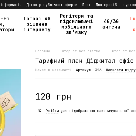
 інформація
Договір публічної оферти
Блог
Для юросіб і гуртов
Репітери та
i-fi
Готові 4G
Ін
підсилювачі
4G/3G
и,
рішення
мобільного
антени
атори
інтернету
с
зв'язку
Головна
Інтернет без світла
Інтернет без
Тарифний план Діджитал офіс
Немає в наявності
Артикул: 326
Написати відгу
120 грн
Увійти
для відображення накопичувальної зн
%