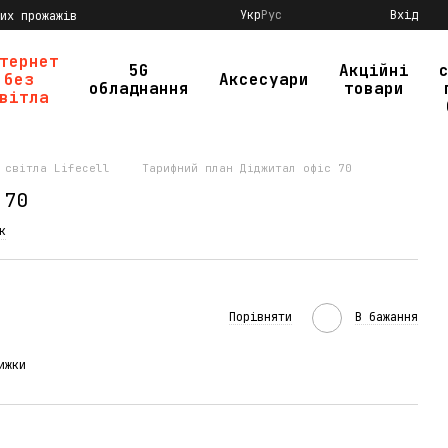
Укр
Рус
Вхід
их прожажів
тернет
5G
Акційні
без
Аксесуари
обладнання
товари
вітла
 світла Lifecell
Тарифний план Діджитал офіс 70
 70
к
Порівняти
В бажання
ижки