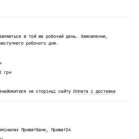
авляються в той же робочий день. Замовлення,
наступного робочого дня.
н
0 грн
ознайомитися на сторінці сайту
Оплата і доставка
рміналах ПриватБанк, Приват24
и: