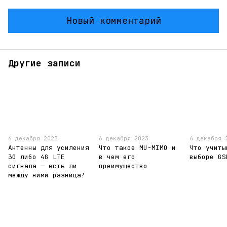
Новый комментарий
Другие записи
6 декабря 2023
6 декабря 2023
6 декабря 
Антенны для усиления
Что такое MU-MIMO и
Что учиты
3G либо 4G LTE
в чем его
выборе GS
сигнала — есть ли
преимущество
между ними разница?