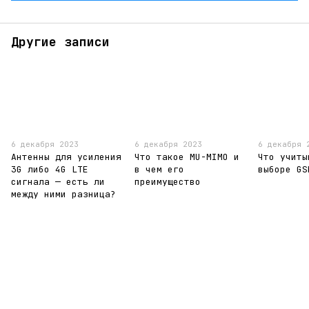
Другие записи
6 декабря 2023
6 декабря 2023
6 декабря 
Антенны для усиления
Что такое MU-MIMO и
Что учиты
3G либо 4G LTE
в чем его
выборе GS
сигнала — есть ли
преимущество
между ними разница?