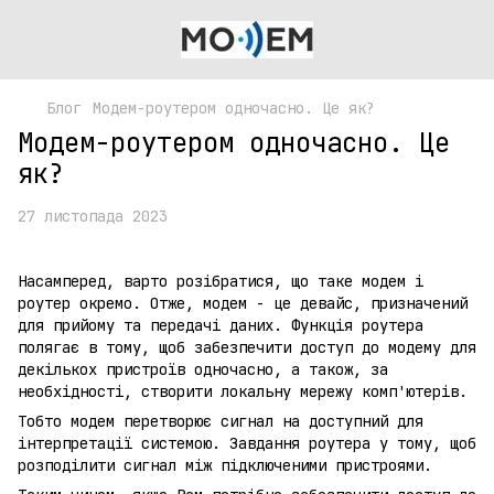
Блог
Модем-роутером одночасно. Це як?
Модем-роутером одночасно. Це
як?
27 листопада 2023
Насамперед, варто розібратися, що таке модем і
роутер окремо. Отже, модем - це девайс, призначений
для прийому та передачі даних. Функція роутера
полягає в тому, щоб забезпечити доступ до модему для
декількох пристроїв одночасно, а також, за
необхідності, створити локальну мережу комп'ютерів.
Тобто модем перетворює сигнал на доступний для
інтерпретації системою. Завдання роутера у тому, щоб
розподілити сигнал між підключеними пристроями.