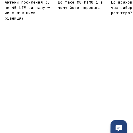
Антени посилення 3G
Що таке MU-MIMO і в
Що врахов
чи 4G LTE сигналу —
чому його перевага
час вибор
чи є між ними
репітера?
різниця?
095-094-87-00
063-418-04-83
Контактна інформація
Повна версія сайту
© 2011- 2026
Укр
Рус