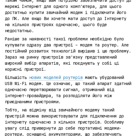
Таким чином, якщо Вам потрібно забезпечити доступ до
мережі Інтернет для одного комп'ютера, для цього
достатньо купити звичайний модем і підключити його
до ПК. Але якщо Ви хочете мати доступ до Інтернету
на кількох пристроях одночасно, цього буде
недостатньо.
Раніше за наявності такої проблеми необхідно було
купувати одразу два пристрої – модем та роутер. Але
постійний розвиток технологій вирішив і цю проблему.
Зараз на ринку пристроїв зв'язку представлений
широкий вибір апаратів, які поєднують у собі ці
корисні пристрої.
Більшість
нових моделей роутерів
мають убудований
USB Wi-Fi модем. Це означає, що такий апарат здатний
одночасно перетворювати сигнал, отриманий від
інтернет-провайдера, та розподіляти його між
приєднаними пристроями.
Тобто, на відміну від звичайного модему такий
пристрій можна використовувати для підключення до
інтернету одночасно з кількох пристроїв. Особливу
увагу слід привернути до себе портативні модеми-
роутери, оснащені акумуляторами, що забезпечують