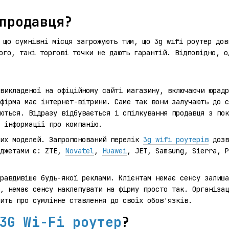
продавця?
 що сумнівні місця загрожують тим, що 3g wifi роутер дов
ого, такі торгові точки не дають гарантій. Відповідно, о
викладеної на офіційному сайті магазину, включаючи юрадр
фірма має інтернет-вітрини. Саме так вони залучають до с
ються. Відразу відбувається і спілкування продавця з пок
 інформації про компанію.
них моделей. Запропонований перелік
3g wifi роутерів
дозв
аджетами є: ZTE,
Novatel
,
Huawei
, JET, Samsung, Sierra, 
равдивіше будь-якої реклами. Клієнтам немає сенсу залиша
, немає сенсу наклепувати на фірму просто так. Організац
ить про сумлінне ставлення до своїх обов'язків.
3G Wi-Fi роутер
?