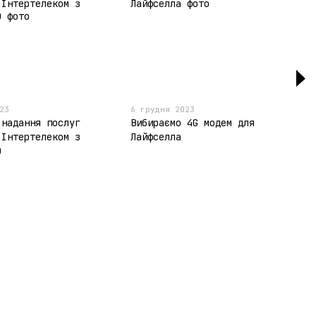
23
6 грудня 2023
 надання послуг
Вибираємо 4G модем для
 Інтертелеком з
Лайфселла
0
Контактна інформація
095-094-87-00
Viber
063-418-04-83
Telegram
modemkiev4g@gmail.com
Передзвонити вам?