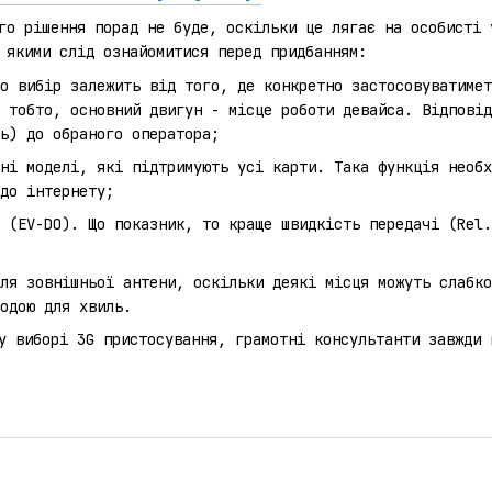
го рішення порад не буде, оскільки це лягає на особисті 
 якими слід ознайомитися перед придбанням:
що вибір залежить від того, де конкретно застосовуватиме
 тобто, основний двигун - місце роботи девайса. Відповід
ь) до обраного оператора;
ні моделі, які підтримують усі карти. Така функція необх
до інтернету;
 (EV-DO). Що показник, то краще швидкість передачі (Rel.
ля зовнішньої антени, оскільки деякі місця можуть слабко
одою для хвиль.
у виборі 3G пристосування, грамотні консультанти завжди 