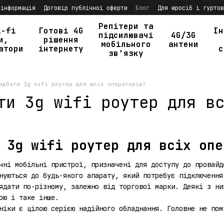
 інформація
Договір публічної оферти
Блог
Для юросіб і гуртов
Репітери та
i-fi
Готові 4G
Ін
підсилювачі
4G/3G
и,
рішення
мобільного
антени
атори
інтернету
с
зв'язку
идбати 3g wifi роутер для всіх операторів?
ти 3g wifi роутер для в
 3g wifi роутер для всіх опе
ні мобільні пристрої, призначені для доступу до провайд
нуються до будь-якого апарату, який потребує підключення
ядати по-різному, залежно від торгової марки. Деякі з ни
ою і таке інше.
ніки є цілою серією надійного обладнання. Головне не пом