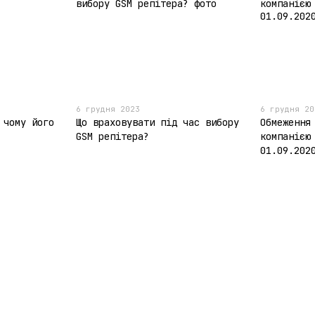
6 грудня 2023
6 грудня 20
 чому його
Що враховувати під час вибору
Обмеження
GSM репітера?
компанією
01.09.202
Каталог
Клієнтам
4G/3G USB модеми
Вхід до кабінету
3G/4G wi-fi роутери,
Про нас
маршрутизатори
Оплата і доставка