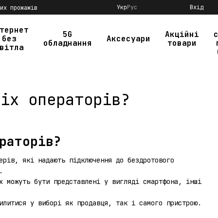
Укр
Рус
Вхід
их прожажів
тернет
5G
Акційні
без
Аксесуари
обладнання
товари
вітла
сіх операторів?
раторів?
ерів, які надають підключення до бездротового
.
х можуть бути представлені у вигляді смартфона, інші
илитися у виборі як продавця, так і самого пристрою.