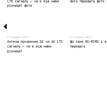
6 грудня 2023
6 грудня 2023
Антени посилення 3G чи 4G LTE
Що таке MU-MIMO і в
сигналу — чи є між ними
перевага
різниця?
© 2011- 2026
Мобільна версія