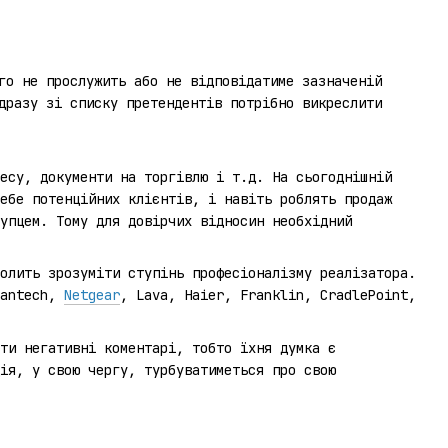
го не прослужить або не відповідатиме зазначеній
дразу зі списку претендентів потрібно викреслити
есу, документи на торгівлю і т.д. На сьогоднішній
ебе потенційних клієнтів, і навіть роблять продаж
упцем. Тому для довірчих відносин необхідний
олить зрозуміти ступінь професіоналізму реалізатора.
Pantech,
Netgear
, Lava, Haier, Franklin, CradlePoint,
ти негативні коментарі, тобто їхня думка є
ія, у свою чергу, турбуватиметься про свою