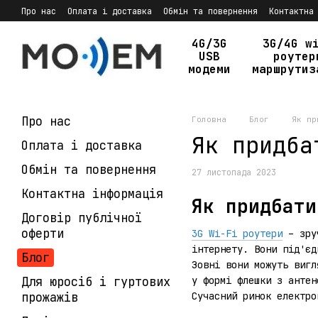
Перейти до основного контенту
Про нас
Оплата і доставка
Обмін та повернення
Контактна
Політика конфіденційності
4G/3G
3G/4G w
USB
роутер
модеми
маршрутиз
Про нас
Головна
Блог
Як пр
Як придба
Оплата і доставка
Обмін та повернення
27 листопада 2023
Контактна інформація
Як придбати
Договір публічної
оферти
3G Wi-Fi роутери
– зруч
інтернету. Вони під'єд
Блог
Зовні вони можуть вигл
Для юросіб і гуртових
у формі флешки з антен
прожажів
Сучасний ринок електро