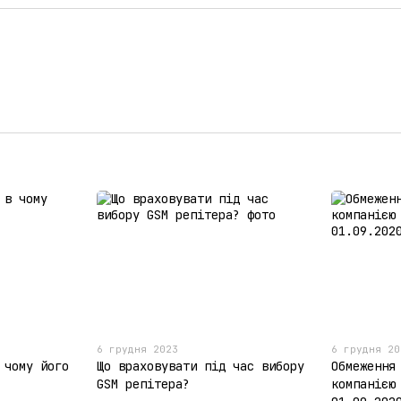
6 грудня 2023
6 грудня 20
 чому його
Що враховувати під час вибору
Обмеження
GSM репітера?
компанією