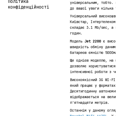
Політика
універсальним, тобто. 
конфіденційності
до вашої уваги кілька 
Універсальний високош
Київстар, Інтертелеком
складає 3.1 Mb/sec, а 
годин.
Модель
Jet 2200
є висок
швидкість обміну даним
батареєю ємністю 5000м
Ще однією моделлю, на 
дозволяє користуватися
інтенсивної роботи з ч
Високоякісний 3G WI-F
який працює у форматах
Десятигодинну автономн
відображається на вели
п'ятнадцяти метрів.
Останнім у даному огля
Novatel MiFi 6620L
. У 