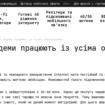
 інформація
Договір публічної оферти
Блог
Для юросіб і гуртов
Репітери та
i-fi
Готові 4G
підсилювачі
4G/3G
W
и,
рішення
мобільного
антени
ел
атори
інтернету
зв'язку
G модеми працюють із усіма операторами?
деми працюють із усіма 
ї та повсюдного використання Internet мати постійний та 
навіть життєво необхідно. Можливостей такого підключення
их і найдоступніших є 3G-зв'язок. Зараз цю послугу надаю
 з них свої тарифи та власна зона покриття. Тому важливо
до іншого, який на даний момент вигідніший. Для цього ва