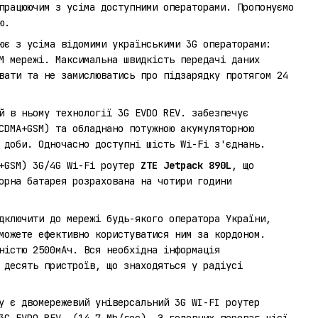
працюючим з усіма доступними операторами. Пропонуємо
ю.
є з усіма відомими українськими 3G операторами:
M мережі. Максимальна швидкість передачі даних
вати та не замислюватись про підзарядку протягом 24
й в ньому технології 3G EVDO REV. забезпечує
CDMA+GSM) та обладнано потужною акумуляторною
 доби. Одночасно доступні шість Wi-Fi з'єднань.
A+GSM) 3G/4G Wi-Fi роутер
ZTE Jetpack 890L
, що
орна батарея розрахована на чотири години
ключити до мережі будь-якого оператора України,
можете ефективно користуватися ним за кордоном.
ністю 2500мАч. Вся необхідна інформація
 десять пристроїв, що знаходяться у радіусі
у є двомережевий універсальний 3G WI-FI роутер
3G EVDO REV. (14,7 Mb/sec). З головних переваг цієї