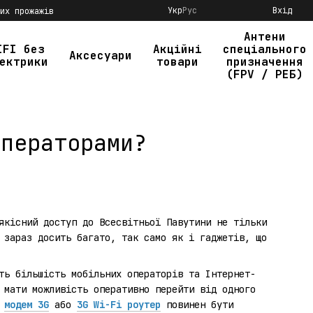
Укр
Рус
Вхід
их прожажів
Антени
IFI без
Акційні
спеціального
Аксесуари
ектрики
товари
призначення
(FPV / РЕБ)
операторами?
якісний доступ до Всесвітньої Павутини не тільки
 зараз досить багато, так само як і гаджетів, що
ть більшість мобільних операторів та Інтернет-
 мати можливість оперативно перейти від одного
ш
модем 3G
або
3G Wi-Fi роутер
повинен бути