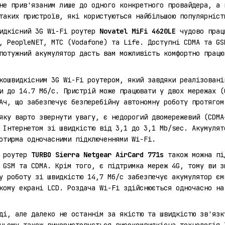
не прив'язаним лише до одного конкретного провайдера, а 
таких пристроїв, які користуються найбільшою популярніст
видкісний 3G Wi-Fi роутер
Novatel MiFi 4620LЕ
чудово працю
, PeopleNET, МТС (Vodafone) та Life. Доступні CDMA та GS
потужний акумулятор дасть вам можливість комфортно працю
ошвидкісним 3G Wi-Fi роутером, який завдяки реалізовані
и до 14.7 Мб/с. Пристрій може працювати у двох мережах (
Ач, що забезпечує безперебійну автономну роботу протягом
яку варто звернути увагу, є недорогий двомережевий (CDM
 Інтернетом зі швидкістю від 3,1 до 3,1 Mb/sec. Акумулят
отирма одночасними підключеннями Wi-Fi.
I роутер
TURBO Sierra Netgear AirCard 771s
також можна під
 GSM та CDMA. Крім того, є підтримка мереж 4G, тому ви з
у роботу зі швидкістю 14,7 Мб/с забезпечує акумулятор єм
кому екрані LCD. Роздача Wi-Fi здійснюється одночасно на
ді, але далеко не останнім за якістю та швидкістю зв'язк
ньому також використовується високошвидкісна технологія 