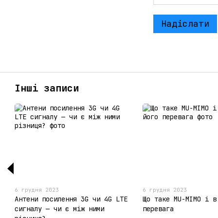
Надіслати
Інші записи
6 грудня 2023
6 грудня 2023
Антени посилення 3G чи 4G LTE
Що таке MU-MIMO і в
сигналу — чи є між ними
перевага