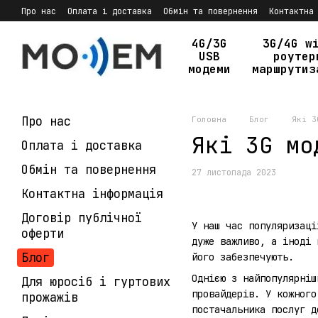
Перейти до основного контенту
Про нас
Оплата і доставка
Обмін та повернення
Контактна
Політика конфіденційності
4G/3G
3G/4G w
USB
роутер
модеми
маршрутиз
Про нас
Головна
Блог
Які 3
Які 3G мо
Оплата і доставка
Обмін та повернення
27 листопада 2023
Контактна інформація
Договір публічної
У наш час популяризаці
оферти
дуже важливо, а іноді 
Блог
його забезпечують.
Однією з найпопулярніш
Для юросіб і гуртових
провайдерів. У кожного
прожажів
постачальника послуг 