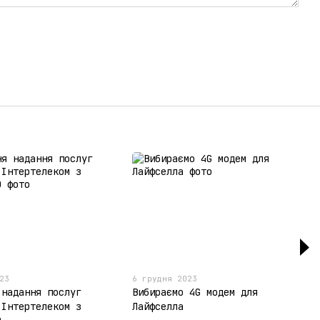
23
6 грудня 2023
 надання послуг
Вибираємо 4G модем для
 Інтертелеком з
Лайфселла