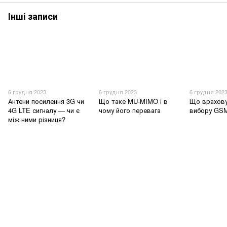
Інші записи
6 грудня 2023
6 грудня 2023
6 грудня 202
Антени посилення 3G чи
Що таке MU-MIMO і в
Що врахову
4G LTE сигналу — чи є
чому його перевага
вибору GSM
між ними різниця?
095-094-87-00
063-418-04-83