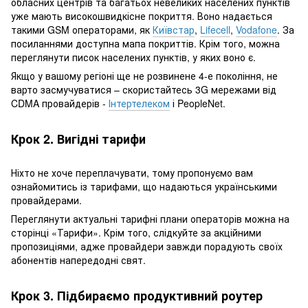
обласних центрів та багатьох невеликих населених пунктів
уже мають високошвидкісне покриття. Воно надається
такими GSM операторами, як
Київстар
,
Lifecell
,
Vodafone
. За
посиланнями доступна мапа покриттів. Крім того, можна
переглянути писок населених пунктів, у яких воно є.
Якщо у вашому регіоні ще не розвинене 4-е покоління, не
варто засмучуватися – скористайтесь 3G мережами від
CDMA провайдерів -
Інтертелеком
і PeopleNet.
Крок 2. Вигідні тарифи
Ніхто не хоче переплачувати, тому пропонуємо вам
ознайомитись із тарифами, що надаються українськими
провайдерами.
Переглянути актуальні тарифні плани операторів можна на
сторінці «Тарифи». Крім того, слідкуйте за акційними
пропозиціями, адже провайдери завжди порадують своїх
абонентів напередодні свят.
Крок 3. Підбираємо продуктивний роутер