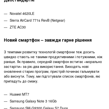
Novatel 4620LE
Sierra AirCard 771s RevB (Netgear)
ZTE AC30
Новий смартфон – завжди гарне рішення
З темпами розвитку технологій смартфони теж досить
швидко стають не такими продуктивними і потужними, ніж
раніше. Як правило, середній смартфон встигає «морально
застаріти» за рік-два використання. Виходять нові
оновлення старих програм, пристрій починає гальмувати
або виснути. Тому, ми підготували список смартфонів, які
припадуть до смаку.
Huawei MT7
Samsung Galaxy Note 3 16Gb
Samsung SM-G9300 Galaxy S7 Duos