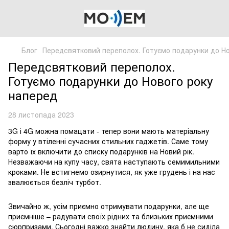
Блог
Передсвятковий переполох. Готуємо подарунки до Н
Передсвятковий переполох.
Готуємо подарунки до Нового року
наперед
28 листопада 2023
3G і 4G можна помацати - тепер вони мають матеріальну
форму у втіленні сучасних стильних гаджетів. Саме тому
варто їх включити до списку подарунків на Новий рік.
Незважаючи на купу часу, свята наступають семимильними
кроками. Не встигнемо озирнутися, як уже грудень і на нас
звалюється безліч турбот.
Звичайно ж, усім приємно отримувати подарунки, але ще
приємніше – радувати своїх рідних та близьких приємними
сюрпризами. Сьогодні важко знайти людину, яка б не сиділа