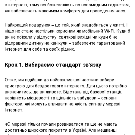
в інтернеті, тому всі божеволіють по новомодним гаджетам,
які забезпечать максимум комфорту для проведення часу.
Найкращий подарунок – це той, який знадобиться у житті. І
ніщо не стане настільки корисним як мобільний Wi-Fi. Куди б
ви не поїхали у відпустку, святкові вихідні чи куди б не
відправили дитину на канікули – забезпечте гарантований
інтернет для себе та своїх рідних.
Крок 1. Вибираємо стандарт зв'язку
Отже, ми підійшли до найважливішої частини вибору
пристрою для бездротового інтернету. Для цього потрібно
визначитись, де ви живете. Відстань від базової станції,
нерівність місцевості та щільність забудови – основні
фактори, які можуть впливати на якість сигналу мережі
Інтернет.
4G мережі тільки почали розвиватися та ще не мають
достатньо широкого покриття в Україні. Але мешканці